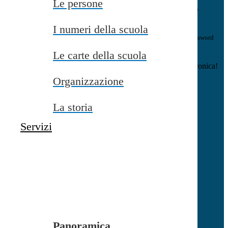
Le persone
E-mail
Verrà inviato un messaggio
all'indirizzo indicato con le istruzioni necessarie.
I numeri della scuola
Non hai una e-mail associata al nome utente? Effettua il reset della password
tramite la
Login Spaggiari
Le carte della scuola
E-mail inviata, si prega di controllare la casella di posta elettronica!
Organizzazione
Errore
Chiudi
La storia
Successo
Servizi
Chiudi
Informazione
Chiudi
Attendere...
Attendere il completamento dell'operazione...
Panoramica