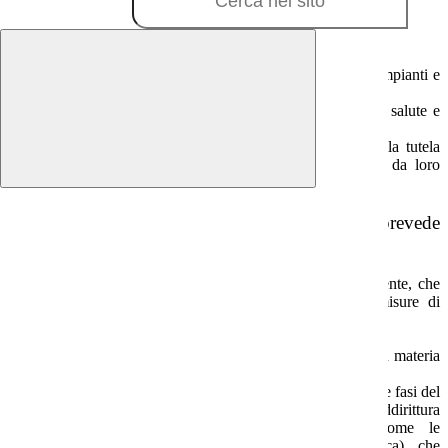
In particolare:
la scuola deve diventare sicura nelle strutture, negli impianti e
nella gestione;
il personale deve operare secondo una cultura della salute e
della sicurezza;
gli alunni devono essere formati ad una cultura della tutela
della salute e della sicurezza che potrà poi essere da loro
trasportata nel mondo del lavoro.
Per garantire la sicurezza, il
D. Lgs. 81/2008
prevede
strumenti gestionali nuovi:
il documento sulla sicurezza, aggiornato periodicamente, che
contiene la valutazione dei rischi e le relative misure di
prevenzione e protezione;
il Piano di evacuazione rapida;
vari organismi permanenti, con funzioni specifiche in materia
di sicurezza;
la partecipazione dei lavoratori, alla gestione di tutte le fasi del
processo; va ricordato che gli studenti sono addirittura
equiparati ai lavoratori, durante le attività (come le
esercitazioni di laboratorio e l’educazione fisica) che