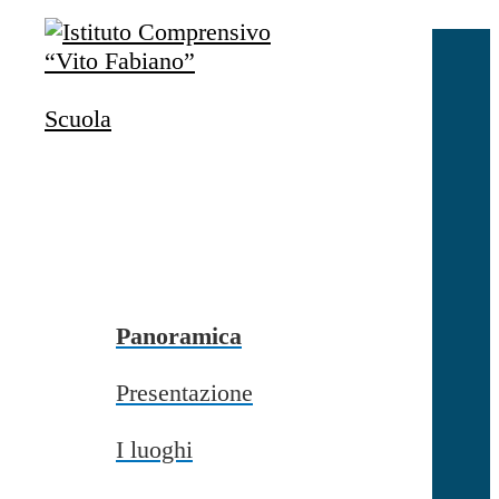
Salta al contenuto
Accedi
Accedi
Scuola
button close
×
Nome Utente
Password
Password dimenticata?
-
Entra con SPID
Entra con CIE
Panoramica
Seleziona utente
Presentazione
button close
×
I luoghi
Recupero password
button close
×