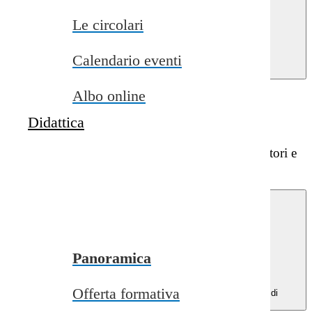
close
Le circolari
Home
>
Scuola
>
Le carte
Calendario eventi
della scuola
>
Sicurezza
Albo online
Sicurezza
Didattica
La sicurezza nelle scuole tutela la salute dei lavoratori e
degli studenti.
Panoramica
Offerta formativa
Menu di
navigazione