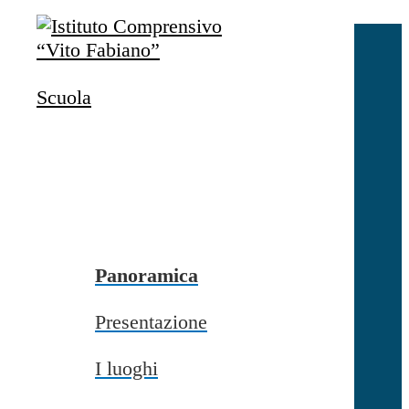
Salta al contenuto
Accedi
Accedi
Scuola
button close
×
Nome Utente
Password
Password dimenticata?
-
Entra con SPID
Entra con CIE
Panoramica
Seleziona utente
Presentazione
button close
×
I luoghi
Recupero password
button close
×