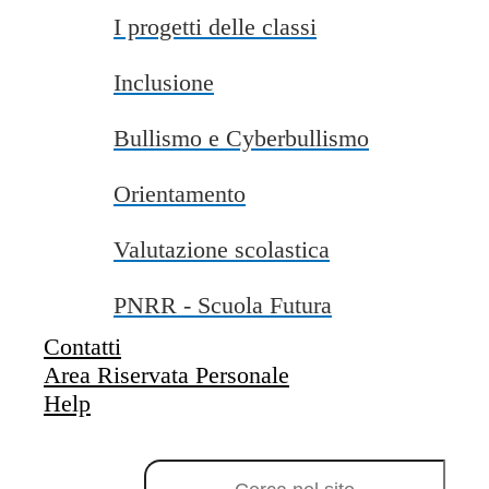
Scuola Infanzia
I progetti delle classi
Scuola Primaria
Scuola Secondaria di I Grado
Inclusione
Scuola Infanzia
Bullismo e Cyberbullismo
Scuola infanzia
Orientamento
Valutazione scolastica
Scuola Primaria
PNRR - Scuola Futura
Contatti
Scuola Primaria
Area Riservata Personale
Help
Campo di ricerca per le pagine del sito
Scuola Secondaria di I Grado