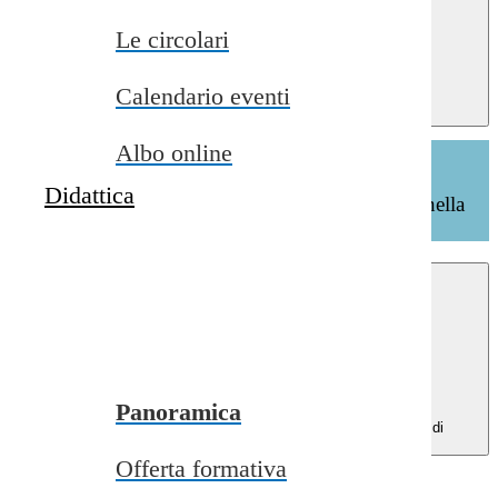
close
Le circolari
Home
>
Servizi
>
Percorsi di
Calendario eventi
studio
Albo online
Percorsi di studio
Didattica
Gli indirizzi di studio che è possibile frequentare nella
scuola
Panoramica
Menu di
navigazione
Offerta formativa
Visualizza tutti