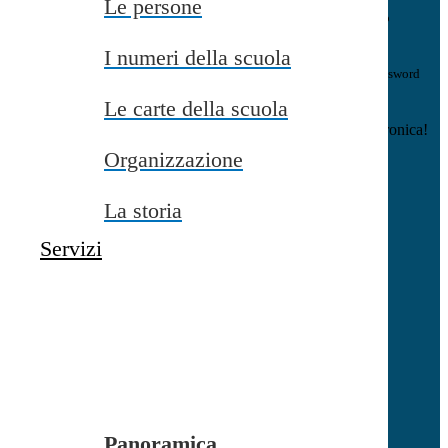
Le persone
E-mail
Verrà inviato un messaggio
all'indirizzo indicato con le istruzioni necessarie.
I numeri della scuola
Non hai una e-mail associata al nome utente? Effettua il reset della password
tramite la
Login Spaggiari
Le carte della scuola
E-mail inviata, si prega di controllare la casella di posta elettronica!
Organizzazione
Errore
Chiudi
La storia
Successo
Servizi
Chiudi
Informazione
Chiudi
Attendere...
Attendere il completamento dell'operazione...
Panoramica