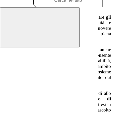
Cos'è
La scuola secondaria ha l'obiettivo di accompagnare gli
studenti nello sviluppo della propria identità e
autonomia nonché quella di esplicitare e promuovere
l’acquisizione di un sapere che permetta la loro piena
realizzazione come persone e futuri cittadini.
Il nostro modello curricolare infatti mira anche
all’acquisizione di un
sapere trasversale
che consente
agli studenti di acquisire un primo bagaglio di abilità,
che non afferiscono necessariamente ad un ambito
disciplinare, ma che rientrano a pieno titolo nell’insieme
delle competenze chiave di cittadinanza stabilite dal
quadro europeo di riferimento.
Le scelte metodologiche adottate assegnano quindi allo
studente un
ruolo attivo nel processo di
insegnamento/apprendimento
che si sviluppa altresì in
un clima di attenzione, collaborazione e ascolto