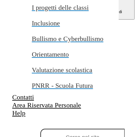
I progetti delle classi
Menu di
navigazione
Inclusione
Indice pagina
Percorso di studio
Bullismo e Cyberbullismo
Struttura didattica
Cos'è
A cosa serve
Orientamento
Come si fa
Programma
Orario
Valutazione scolastica
Email
Telefono
PNRR - Scuola Futura
Percorso di studio
Contatti
Scuola Secondaria di I Grado
Area Riservata Personale
Help
Struttura didattica
Campo di ricerca per le pagine del sito
Istituto Comprensivo “Vito Fabiano”