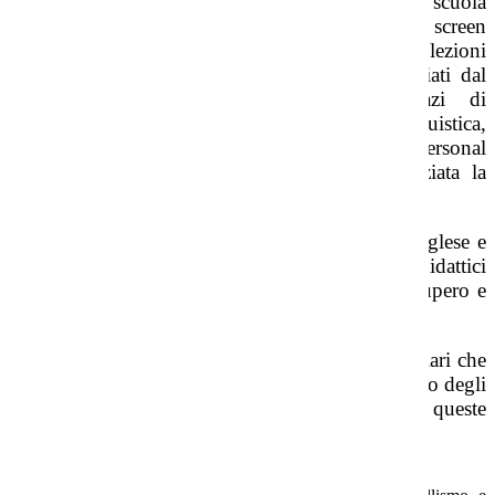
multimediali
per la didattica. Tutte le aule della scuola
secondaria dispongono infatti di monitor touch screen
che supportano il docente nella strutturazione di lezioni
interattive e multimediali. Grazie ai fondi stanziati dal
PNRR saranno inoltre rinnovati gli spazi di
apprendimento, inaugurate
3 aule tematiche (linguistica,
STEM e umanistica)
modernizzato il parco personal
computer in uso a docenti e alunni e potenziata la
dotazione software d’Istituto.
Le lingue comunitarie straniere studiate sono
l'inglese e
il francese
. Sono previsti percorsi didattici
individualizzati, iniziative di potenziamento, recupero e
sostegno, continuità e orientamento.
L’istituto prevede inoltre varie attività, sia curriculari che
extracurriculari, volte a migliorare l’apprendimento degli
studenti e favorirne la formazione. Tra queste
ricordiamo:
cittadinanza attiva, democrazia e legalità.