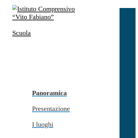
Salta al contenuto
Accedi
Accedi
Scuola
button close
×
Nome Utente
Password
Password dimenticata?
-
Entra con SPID
Entra con CIE
Panoramica
Seleziona utente
Presentazione
button close
×
I luoghi
Recupero password
button close
×