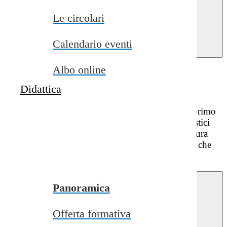
close
Le circolari
Home
>
Servizi
>
Percorsi di
Calendario eventi
studio
>
Scuola
Secondaria
Albo online
Scuola Secondaria
Didattica
La scuola secondaria di primo grado fa parte del primo
ciclo di istruzione, articolato in due percorsi scolastici
consecutivi e obbligatori: la scuola primaria che dura
cinque anni e la scuola secondaria di primo grado che
dura tre anni.
Panoramica
Offerta formativa