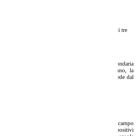
reciproco
A cosa serve
Percorso di formazione obbligatoria della durata di tre
anni per alunni e alunne da 11 a 14 anni.
Come si fa
Per le iscrizioni alle prime classi della Scuola Secondaria
è disponibile, nel mese di gennaio di ogni anno, la
procedura online sul sito del MIUR, a cui si accede dal
pulsante sottostante.
Clicca qui.
Programma
L’istituto inoltre ha investito recentemente nel campo
della digitalizzazione dotandosi di molteplici
dispositivi