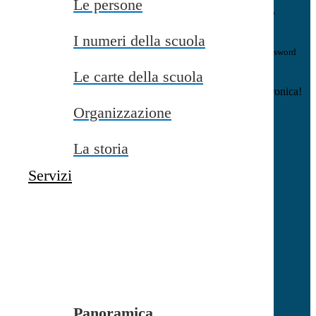
Le persone
E-mail
Verrà inviato un messaggio
all'indirizzo indicato con le istruzioni necessarie.
I numeri della scuola
Non hai una e-mail associata al nome utente? Effettua il reset della password
tramite la
Login Spaggiari
Le carte della scuola
E-mail inviata, si prega di controllare la casella di posta elettronica!
Organizzazione
Errore
Chiudi
La storia
Successo
Servizi
Chiudi
Informazione
Chiudi
Attendere...
Attendere il completamento dell'operazione...
Panoramica