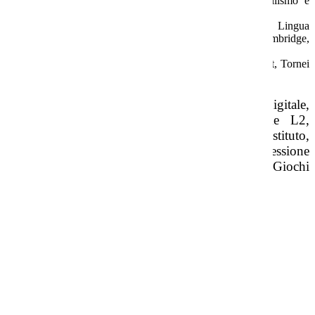
Giornata della Memoria, Giorno del Ricordo, Bullismo e
Cyberbullismo, Libera la legalità.
Recupero e potenziamento: Italiano, Lingua Latina, Lingua
Inglese con docenti madrelingua e Certificazione Cambridge,
Matematica.
Sport: campionati sportivi studenteschi, Rugby,Basket, Tornei
distrettuali di calcio.
Altri progetti: e-Twinning gemellaggio europeo digitale,
Progetti di alfabetizzazione di italiano come L2,
Olimpiadi della Grammatica, Giornalino di Istituto,
Progetto #ioleggoperché, Progetti per l'espressione
artistica e tecnica, Progetto Coding e STEM, Giochi
matematici, laboratorio di scacchi.
Orario
L’orario settimanale è di 30 ore.
Email
ltic80500x@istruzione.it