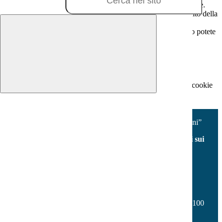
In questa schermata è possibile scegliere quali cookie consentire.
I cookie necessari sono quelli che consentono il funzionamento della
piattaforma e non è possibile disabilitarli.
Per conoscere quali sono i cookie necessari al funzionamento potete
visionare la
COOKIE POLICY
.
Cookie necessari per il funzionamento
I cookie necessari per il funzionamento non possono essere
disabilitati. È possibile consultare l'elenco nella pagina della cookie
policy.
Accetta tutti
Salva le preferenze
Istituto Comprensivo “V.Fabiano - Milani”
Facebook
Youtube
Seguici sui
social
Contatti
Istituto Comprensivo “V.Fabiano - Milani”
Via Don Vincenzo Onorati s.n.c. - Borgo Sabotino 04100
Latina
Tel:
0773 648187