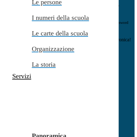
Le persone
E-mail
Verrà inviato un messaggio
all'indirizzo indicato con le istruzioni necessarie.
I numeri della scuola
Non hai una e-mail associata al nome utente? Effettua il reset della password
tramite la
Login Spaggiari
Le carte della scuola
E-mail inviata, si prega di controllare la casella di posta elettronica!
Organizzazione
Errore
Chiudi
La storia
Successo
Servizi
Chiudi
Informazione
Chiudi
Attendere...
Attendere il completamento dell'operazione...
Panoramica