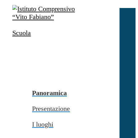
Salta al contenuto
Accedi
Accedi
Scuola
button close
×
Nome Utente
Password
Password dimenticata?
-
Entra con SPID
Entra con CIE
Panoramica
Seleziona utente
Presentazione
button close
×
I luoghi
Recupero password
button close
×