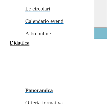
close
Le circolari
Home
>
Scuola
Calendario eventi
Scuola
Albo online
Panoramica delle voci di menu
Didattica
Presentazione
I luoghi
Panoramica
Le persone
Offerta formativa