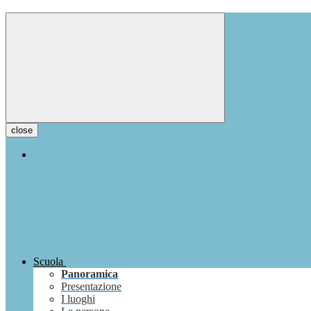
close
Scuola
Panoramica
Presentazione
I luoghi