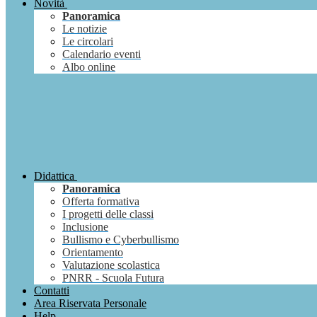
Novità
Panoramica
Le notizie
Le circolari
Calendario eventi
Albo online
Didattica
Panoramica
Offerta formativa
I progetti delle classi
Inclusione
Bullismo e Cyberbullismo
Orientamento
Valutazione scolastica
PNRR - Scuola Futura
Contatti
Area Riservata Personale
Help