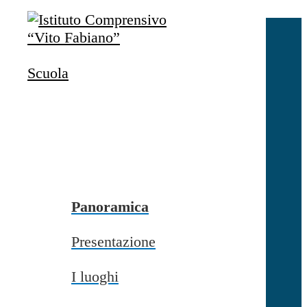
Salta al contenuto
Accedi
Accedi
Scuola
button close
×
Nome Utente
Password
Password dimenticata?
-
Entra con SPID
Entra con CIE
Panoramica
Seleziona utente
Presentazione
button close
×
I luoghi
Recupero password
button close
×