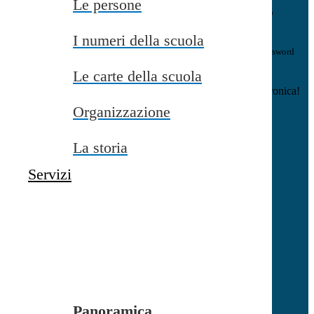
Le persone
E-mail
Verrà inviato un messaggio
all'indirizzo indicato con le istruzioni necessarie.
I numeri della scuola
Non hai una e-mail associata al nome utente? Effettua il reset della password
tramite la
Login Spaggiari
Le carte della scuola
E-mail inviata, si prega di controllare la casella di posta elettronica!
Organizzazione
Errore
Chiudi
La storia
Successo
Servizi
Chiudi
Informazione
Chiudi
Attendere...
Attendere il completamento dell'operazione...
Panoramica