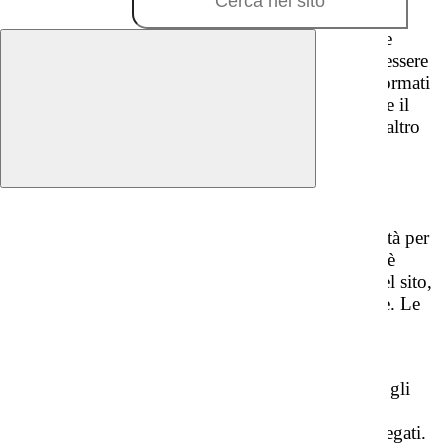
È cura della scuola ridurre al minimo le disfunzioni
imputabili a problemi tecnici. Parte dei dati o delle
informazioni presenti nel sito potrebbero tuttavia essere
stati inseriti o strutturati in archivi/banche dati o formati
non esenti da errori. Non si garantisce pertanto che il
servizio non subisca interruzioni o che non sia in altro
modo influenzato da tali problemi.
Clausola di responsabilità
L’Istituzione scolastica non ha alcuna responsabilità per
quanto riguarda i contenuti di siti esterni, ai quali è
possibile accedere tramite collegamenti presenti nel sito,
forniti come semplice servizio agli utenti della rete. Le
opinioni in essi contenute non esprimono
necessariamente il punto di vista della scuola.
La scuola non si assume alcuna responsabilità per gli
eventuali problemi derivanti dall'utilizzazione del
presente sito o di eventuali siti esterni ad esso collegati.