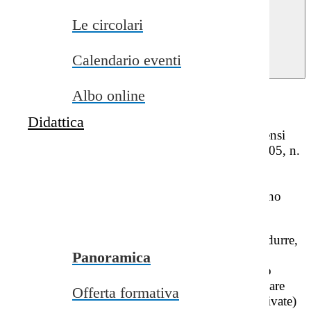
close
Le circolari
Home
>
Note legali
Calendario eventi
Note legali
Albo online
Licenza dei contenuti
Didattica
In applicazione del principio open by default ai sensi
dell’articolo 52 del decreto legislativo 7 marzo 2005, n.
82 (CAD) e salvo dove diversamente specificato
(compresi i contenuti incorporati di terzi), i dati, i
documenti e le informazioni pubblicati sul sito sono
rilasciati con licenza CC-BY 4.0.
Gli utenti sono quindi liberi di condividere (riprodurre,
distribuire, comunicare al pubblico, esporre in
Panoramica
pubblico), rappresentare, eseguire e recitare questo
materiale con qualsiasi mezzo e formato e modificare
Offerta formativa
(trasformare il materiale e utilizzarlo per opere derivate)