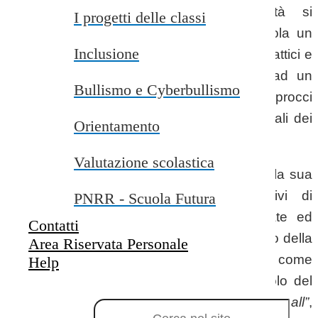
quale le problematiche della diversità si
I progetti delle classi
manifestano nelle classi, impone alla scuola un
Inclusione
cambiamento: il superamento di modelli didattici e
organizzativi uniformi e lineari, destinati ad un
Bullismo e Cyberbullismo
alunno medio astratto in favore di approcci
flessibili adeguati ai bisogni formativi speciali dei
Orientamento
singoli alunni.
Valutazione scolastica
La qualità della nostra scuola si misura sulla sua
capacità di sviluppare processi inclusivi di
PNRR - Scuola Futura
apprendimento, offrendo risposte adeguate ed
Contatti
efficaci a tutti e a ciascuno. Il riconoscimento della
Area Riservata Personale
diversità come valore e delle differenze come
Help
risorsa, lancia una sfida al tradizionale ruolo del
Campo di ricerca per le pagine del sito
docente: l’obiettivo è la
“Education for all”
,