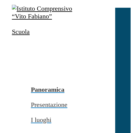
Salta al contenuto
Accedi
Accedi
Scuola
button close
×
Nome Utente
Password
Password dimenticata?
-
Entra con SPID
Entra con CIE
Panoramica
Seleziona utente
Presentazione
button close
×
I luoghi
Recupero password
button close
×