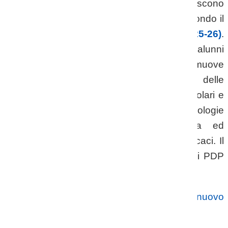
La scuola realizza attività che favoriscono
l'inclusione degli studenti con disabilità secondo il
Piano per l'Inclusione (PI ex PAI a.s. 2025-26)
.
In particolare l'Istituto, per integrare gli alunni
diversamente abili nel gruppo dei pari, promuove
iniziative e progetti che tengono conto delle
specifiche degli stessi. Gli insegnanti curricolari e
quelli di sostegno utilizzano metodologie
appropriate ad una didattica inclusiva ed
integrativa personalizzata con interventi efficaci. Il
raggiungimento degli obiettivi dei PEI e dei PDP
viene monitorato con regolarità.
🔗
Ministero dell'Istruzione: Inclusione e nuovo
PEI