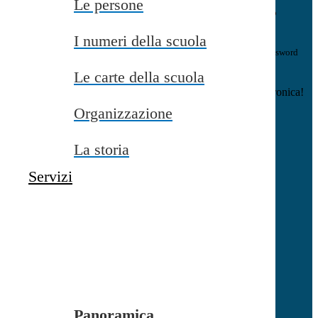
Le persone
E-mail
Verrà inviato un messaggio
all'indirizzo indicato con le istruzioni necessarie.
I numeri della scuola
Non hai una e-mail associata al nome utente? Effettua il reset della password
tramite la
Login Spaggiari
Le carte della scuola
E-mail inviata, si prega di controllare la casella di posta elettronica!
Organizzazione
Errore
Chiudi
La storia
Successo
Servizi
Chiudi
Informazione
Chiudi
Attendere...
Attendere il completamento dell'operazione...
Panoramica