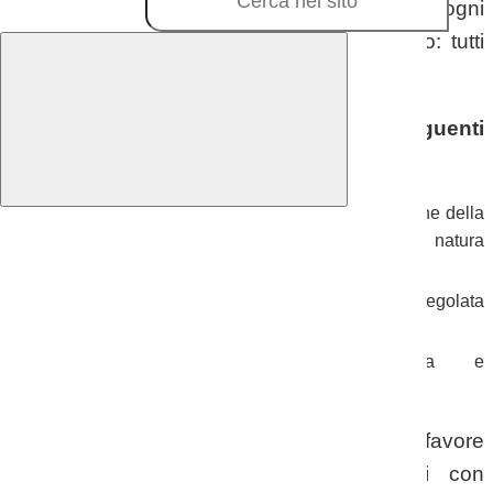
evitando di racchiudere i soggetti con bisogni
educativi speciali entro un ambito specifico: tutti
hanno bisogno di essere inclusi.
A tal fine vengono individuati i seguenti
obiettivi:
promuovere nella comunità educativa l’accettazione della
diversità, come componente fondamentale della natura
umana;
favorire la partecipazione attiva e quanto più autoregolata
dell’alunno;
privilegiare una didattica collaborativa e
dell’apprendimento sociale.
Sono destinatari dell’intervento a favore
dell’inclusione scolastica tutti gli alunni con