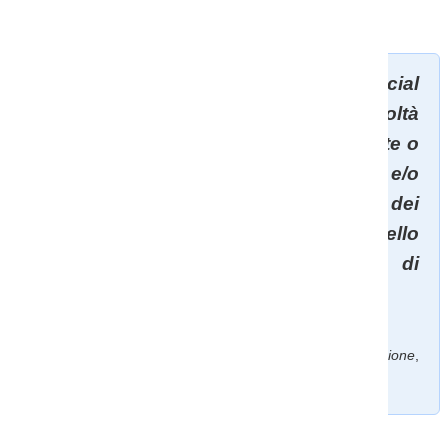
Bisogni Educativi Speciali (BES)
.
“Il Bisogno Educativo Speciale (Special
Educational Need) è qualsiasi difficoltà
evolutiva di funzionamento, permanente o
transitoria, in ambito educativo e/o
apprenditivo, dovuta all’interazione dei
vari fattori di salute secondo il modello
ICF dell’OMS, e che necessita di
educazione speciale individualizzata”.
[Ianes D. (2005),
Bisogni educativi speciali e inclusione
,
Trento, Erickson]