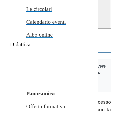
close
Le circolari
Home
>
Didattica
>
Inclusione
Calendario eventi
Inclusione
Albo online
L'Inclusione Scolastica
Didattica
“Il percorso verso una scuola inclusiva deve vivere
di alleanze, di sinergie, di forze tese a uno scopo
comune, pur nelle rispettive differenze.”
(Andrea Canevaro)
Panoramica
L’inclusione scolastica è la chiave del successo
Offerta formativa
formativo per tutti. L’odierna multiformità, con la