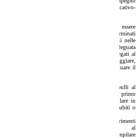
queste, altre associazioni con il loro impegno
contribuiscono a questo processo educativo-
formativo;
interagire con le famiglie: i genitori devono essere
continuamente aggiornati, riguardo determinati
disagi che possano interessare i propri figli nelle
diverse fasi evolutive, devono ricevere un’adeguata
formazione in merito ai fenomeni sociali legati al
mondo digitale, così da poter fronteggiare,
prevenire e, nel caso si presentasse individuare il
tipo di disagio;
posizionare una cassetta della posta anti-bulli al
secondo piano della secondaria di primo
grado, che permette agli studenti di segnalare in
forma anonima eventuali atti di violenza subiti o
assistiti.
Un modo per far emergere situazioni che altrimenti
rimarrebbero nascoste, insieme al
questionario anonimo che si chiede di compilare