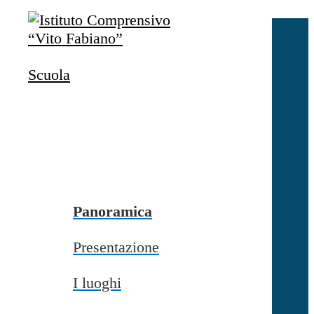
Salta al contenuto
Accedi
Accedi
Scuola
button close
×
Nome Utente
Password
Password dimenticata?
-
Entra con SPID
Entra con CIE
Panoramica
Seleziona utente
Presentazione
button close
×
I luoghi
Recupero password
button close
×