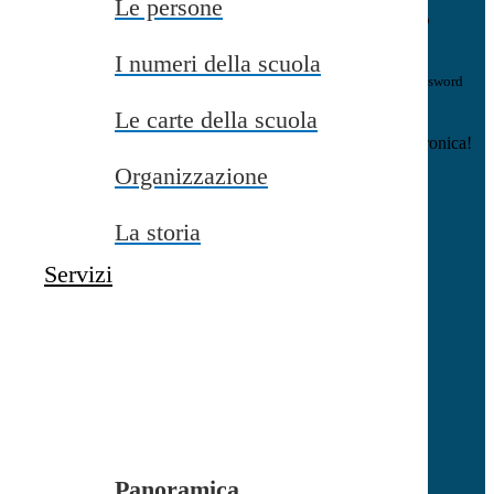
Le persone
E-mail
Verrà inviato un messaggio
all'indirizzo indicato con le istruzioni necessarie.
I numeri della scuola
Non hai una e-mail associata al nome utente? Effettua il reset della password
tramite la
Login Spaggiari
Le carte della scuola
E-mail inviata, si prega di controllare la casella di posta elettronica!
Organizzazione
Errore
Chiudi
La storia
Successo
Servizi
Chiudi
Informazione
Chiudi
Attendere...
Attendere il completamento dell'operazione...
Panoramica