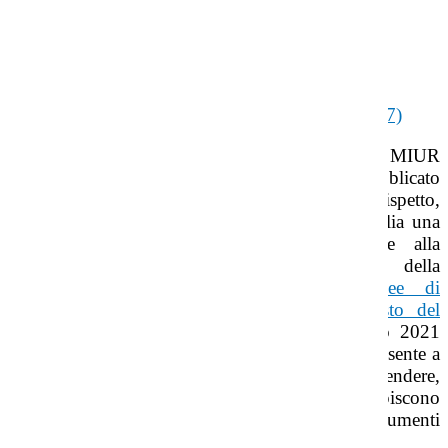
periodicamente.
Prevenzione e contrasto
Aggiornamento Linee di orientamento per la
prevenzione e il contrasto del cyberbullismo (2017)
Con nota 27 ottobre 2017 prot. n. 5515 il MIUR
comunica che sul sito
www.noisiamopari.it
è pubblicato
il Piano nazionale per l’educazione al rispetto,
finalizzato a promuovere in tutte le scuole d’Italia una
serie di azioni educative e formative tese alla
promozione dei valori sanciti dall’art. 3 della
Costituzione. L’aggiornamento delle
Linee di
orientamento per la prevenzione e il contrasto del
cyberbullismo (2021)
(D.M.18 del 13 gennaio 2021
emanato con nota 482 del 18 febbraio 2021) consente a
Dirigenti, docenti ed operatori scolastici di comprendere,
ridurre e contrastare i fenomeni negativi che colpiscono
bambine e bambini, ragazze e ragazzi, grazie a strumenti
di comprovata evidenza scientifica.