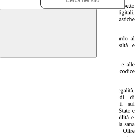
sviluppare conoscenze e metodologie rispetto
all’utilizzo dei principali strumenti digitali,
soprattutto di quelli in uso per finalità scolastiche
(
App
di
Google
);
suscitare negli alunni consapevolezza riguardo al
discrimine, nonché il
continuum
, tra realtà e
virtualità;
stimolare la coscienza del rispetto ai rischi e alle
sanzioni in cui ci si può trovare, violando il codice
della rete Internet;
favorire i processi di educazione alla legalità,
continuando ad intessere rapporti solidi di
collaborazione con le Istituzioni presenti sul
territorio, quali, nello specifico, la
Polizia di Stato e
i
Carabinieri
che mostrano grande disponibilità e
spirito di collaborazione per lo sviluppo e la sana
crescita delle nuove generazioni digitali. Oltre