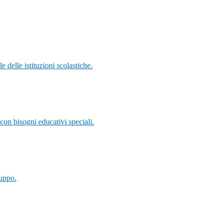
 delle istituzioni scolastiche.
con bisogni educativi speciali.
luppo.