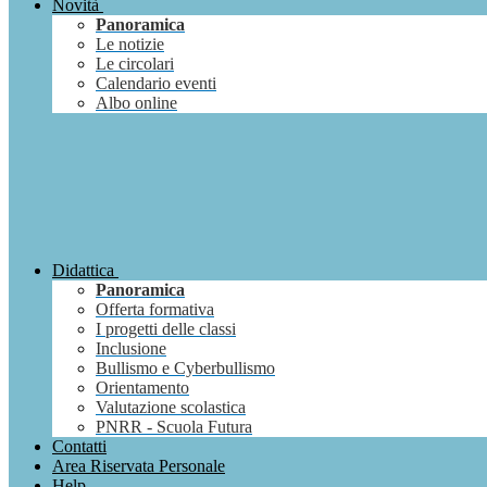
Novità
Panoramica
Le notizie
Le circolari
Calendario eventi
Albo online
Didattica
Panoramica
Offerta formativa
I progetti delle classi
Inclusione
Bullismo e Cyberbullismo
Orientamento
Valutazione scolastica
PNRR - Scuola Futura
Contatti
Area Riservata Personale
Help