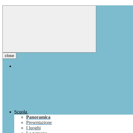
close
Scuola
Panoramica
Presentazione
I luoghi