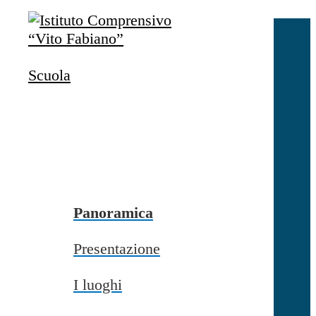
Salta al contenuto
Accedi
Accedi
Scuola
button close
×
Nome Utente
Password
Password dimenticata?
-
Entra con SPID
Entra con CIE
Panoramica
Seleziona utente
Presentazione
button close
×
I luoghi
Recupero password
button close
×