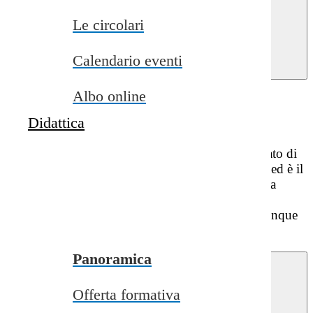
close
Le circolari
Home
>
Servizi
>
Percorsi di
Calendario eventi
studio
>
Scuola
infanzia
Albo online
Scuola infanzia
Didattica
La scuola dell’infanzia fa parte del Sistema integrato di
educazione e di istruzione dalla nascita ai sei anni ed è il
primo gradino del percorso di istruzione, ha durata
triennale, non è obbligatoria ed è aperta a tutte le
bambine e i bambini di età compresa fra i tre e i cinque
anni.
Panoramica
Offerta formativa