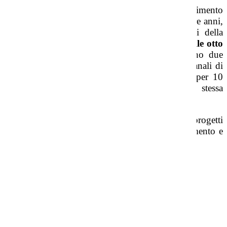
Nella scuola dell'infanzia è previsto l'inserimento
graduale, con orario flessibile, per i bambini di tre anni,
per dar loro la possibilità di abituarsi ai ritmi della
giornata scolastica fino al raggiungimento delle otto
ore giornaliere (8-16)
. In ogni sezione operano due
insegnanti che svolgono ciascuna 25 ore settimanali di
insegnamento, lavorando così in compresenza per 10
ore alla settimana e condividendo la stessa
programmazione.
Al progetto didattico triennale si affiancano progetti
specifici legati principalmente al teatro, al movimento e
alla musica e alla lingua inglese.
Presentazione scuola dell'Infanzia
DEPLIANT
Email