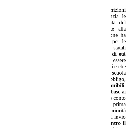
A differenza degli altri ordini di scuola dove le iscrizioni
si effettuano
on line
, per la scuola dell’infanzia le
iscrizioni avvengono con la consueta modalità del
modello cartaceo
da presentare materialmente alla
segreteria della scuola. Il Ministero dell’Istruzione ha
predisposto un apposito modello da utilizzare per le
iscrizioni. Possono essere iscritti alle scuole statali
dell’infanzia i bambini che compiono
tre anni di età
entro il 31 dicembre di ogni anno
. Possono essere
iscritti anche bambini di
età superiore ai tre anni
e che
non sono ancora in obbligo scolastico. Poiché la scuola
dell’infanzia non è ancora scuola dell’obbligo,
l’iscrizione è consentita nel
limite dei posti disponibili
.
In caso di eccedenza del numero di domande in base ai
posti disponibili, la precedenza di iscrizione tiene conto
dei
criteri stabiliti da ogni scuola
e resi pubblici prima
del termine delle iscrizioni. Non può essere data priorità
alle domande di iscrizione in ragione della data di invio
delle stesse. I bambini che compiono
tre anni entro il