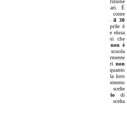
31 dicembre hanno diritto di precedenza
di iscrizione
nei confronti di eventuali bambini anticipatari. È
consentita anche l’iscrizione di bambini che, come
anticipatari
, compiono
tre anni di età entro il 30
aprile dell’anno successivo.
La data del 30 aprile è
perentoria, prevista dalla legge, e non può essere elusa
nemmeno per un solo giorno. Per i bambini che
compiono
tre anni di età dopo il 30 aprile non è
consentita
alcuna iscrizione
, anche se nella scuola
risultano posti disponibili. Per i bambini regolarmente
iscritti che già frequentano
la scuola i genitori
non
devono ripresentare domanda di iscrizione
, in quanto
– fatta salva diversa decisione delle famiglie – la loro
iscrizione è confermata d’ufficio. Al momento
dell’iscrizione i genitori possono effettuare scelte
personali relative a due questioni: l’
orario
di
partecipazione alle attività e l’eventuale scelta
dell’
insegnamento della religione cattolica
.
Orario