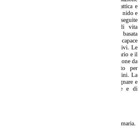
integrale dei bambini e, nella sua unitarietà didattica e
pedagogica, realizza la continuità educativa con il nido e
con la scuola primaria. Tali finalità sono perseguite
attraverso l’organizzazione di un ambiente di vita
protettivo ed accogliente e una didattica flessibile, basata
sul gioco, l'esperienza diretta, la sperimentazione, capace
di potenziare tutti i canali espressivi e comunicativi. Le
routine, come la cura del corpo, il pasto comunitario e il
riposo, regolano i ritmi della giornata. L'osservazione da
parte dei docenti è un importante strumento per
conoscere e accompagnare lo sviluppo dei bambini. La
valutazione è finalizzata a riconoscere, accompagnare e
documentare i processi di crescita individuale e di
gruppo, avendo una valenza formativa.
A cosa serve
Percorso propedeutico all'iscrizione alla scuola primaria.
Come si fa