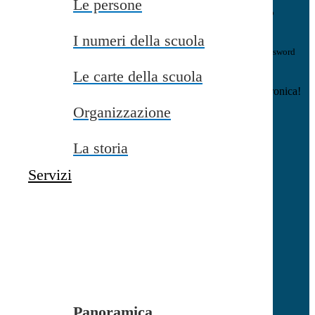
Le persone
E-mail
Verrà inviato un messaggio
all'indirizzo indicato con le istruzioni necessarie.
I numeri della scuola
Non hai una e-mail associata al nome utente? Effettua il reset della password
tramite la
Login Spaggiari
Le carte della scuola
E-mail inviata, si prega di controllare la casella di posta elettronica!
Organizzazione
Errore
Chiudi
La storia
Successo
Servizi
Chiudi
Informazione
Chiudi
Attendere...
Attendere il completamento dell'operazione...
Panoramica