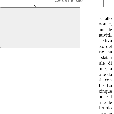
Cos'è
La scuola dell’infanzia concorre all’educazione e allo
sviluppo affettivo, psicomotorio, cognitivo, morale,
religioso e sociale dei bambini promuovendone le
potenzialità di relazione, autonomia, creatività,
apprendimento e mira ad assicurare un’effettiva
uguaglianza delle opportunità educative. Il Decreto del
Presidente della Repubblica n.89 del 2009 ne ha
disciplinato il riordino. Sia le scuole dell'infanzia statali
che paritarie fanno parte del sistema nazionale di
istruzione. La frequenza è gratuita per le prime, a
pagamento per le seconde. Le sezioni sono costituite da
un minimo di 18 a un massimo di 26 bambini, con
possibilità di arrivare a 29 in situazioni specifiche. La
scuola promuove attività educative basate su cinque
"campi di esperienza", quali il sé e l'altro, il corpo e il
movimento, immagini, suoni, colori, i discorsi e le
parole, la conoscenza del mondo. Nel rispetto del ruolo
educativo dei genitori, contribuisce alla formazione