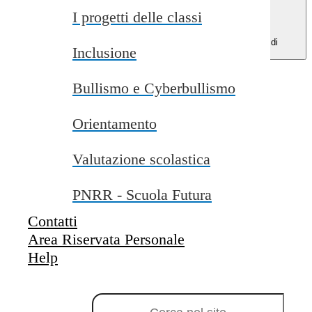
I progetti delle classi
Menu di
Inclusione
navigazione
Indice pagina
Bullismo e Cyberbullismo
Percorso di studio
Struttura didattica
Cos'è
Orientamento
A cosa serve
Come si fa
Orario
Valutazione scolastica
Email
Telefono
PNRR - Scuola Futura
Percorso di studio
Contatti
Area Riservata Personale
Scuola Infanzia
Help
Struttura didattica
Campo di ricerca per le pagine del sito
Istituto Comprensivo “Vito Fabiano”