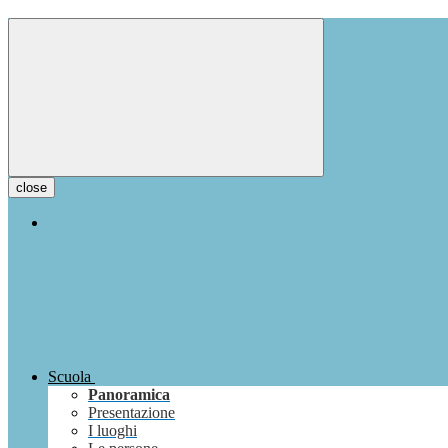
close
Scuola
Panoramica
Presentazione
I luoghi