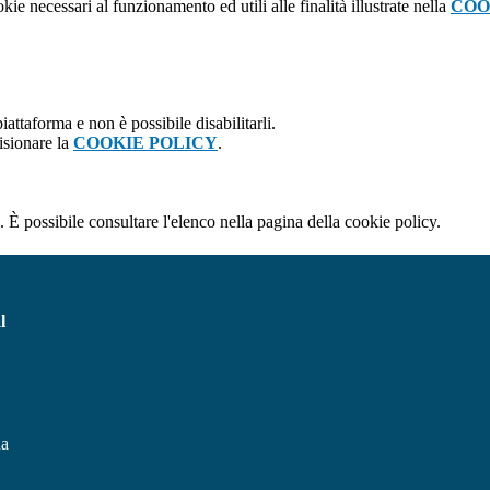
kie necessari al funzionamento ed utili alle finalità illustrate nella
COO
attaforma e non è possibile disabilitarli.
isionare la
COOKIE POLICY
.
 È possibile consultare l'elenco nella pagina della cookie policy.
l
na