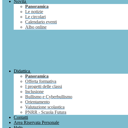
Novità
Panoramica
Le notizie
Le circolari
Calendario eventi
Albo online
Didattica
Panoramica
Offerta formativa
I progetti delle classi
Inclusione
Bullismo e Cyberbullismo
Orientamento
Valutazione scolastica
PNRR - Scuola Futura
Contatti
Area Riservata Personale
Help