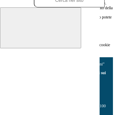
In questa schermata è possibile scegliere quali cookie consentire.
I cookie necessari sono quelli che consentono il funzionamento della
piattaforma e non è possibile disabilitarli.
Per conoscere quali sono i cookie necessari al funzionamento potete
visionare la
COOKIE POLICY
.
Cookie necessari per il funzionamento
I cookie necessari per il funzionamento non possono essere
disabilitati. È possibile consultare l'elenco nella pagina della cookie
policy.
Accetta tutti
Salva le preferenze
Istituto Comprensivo “V.Fabiano - Milani”
Facebook
Youtube
Seguici sui
social
Contatti
Istituto Comprensivo “V.Fabiano - Milani”
Via Don Vincenzo Onorati s.n.c. - Borgo Sabotino 04100
Latina