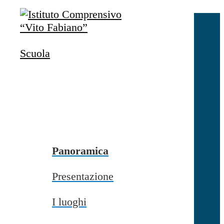
Salta al contenuto
Accedi
Accedi
Scuola
button close
×
Nome Utente
Password
Password dimenticata?
-
Entra con SPID
Entra con CIE
Panoramica
Seleziona utente
Presentazione
button close
×
I luoghi
Recupero password
button close
×