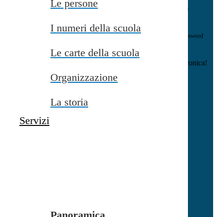
Le persone
E-mail
Verrà inviato un messaggio
all'indirizzo indicato con le istruzioni necessarie.
I numeri della scuola
Non hai una e-mail associata al nome utente? Effettua il reset della password
tramite la
Login Spaggiari
Le carte della scuola
E-mail inviata, si prega di controllare la casella di posta elettronica!
Organizzazione
Errore
Chiudi
La storia
Successo
Servizi
Chiudi
Informazione
Chiudi
Attendere...
Attendere il completamento dell'operazione...
Panoramica