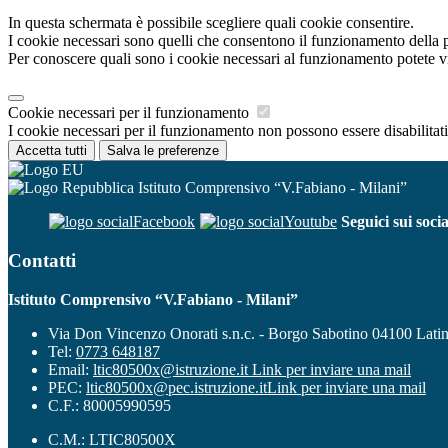
In questa schermata è possibile scegliere quali cookie consentire.
I cookie necessari sono quelli che consentono il funzionamento della pi
Per conoscere quali sono i cookie necessari al funzionamento potete v
Cookie necessari per il funzionamento
I cookie necessari per il funzionamento non possono essere disabilitati.
Accetta tutti
Salva le preferenze
Istituto Comprensivo “V.Fabiano - Milani”
Facebook
Youtube
Seguici sui socia
Contatti
Istituto Comprensivo “V.Fabiano - Milani”
Via Don Vincenzo Onorati s.n.c. - Borgo Sabotino 04100 Lati
Tel:
0773 648187
Email:
ltic80500x@istruzione.it
Link per inviare una mail
PEC:
ltic80500x@pec.istruzione.it
Link per inviare una mail
C.F.: 80005990595
C.M.: LTIC80500X