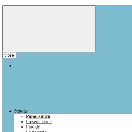
close
Scuola
Panoramica
Presentazione
I luoghi