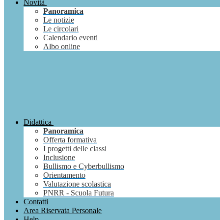
Novità
Panoramica
Le notizie
Le circolari
Calendario eventi
Albo online
Didattica
Panoramica
Offerta formativa
I progetti delle classi
Inclusione
Bullismo e Cyberbullismo
Orientamento
Valutazione scolastica
PNRR - Scuola Futura
Contatti
Area Riservata Personale
Help