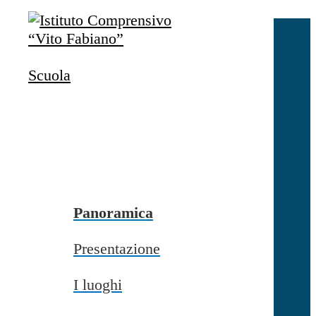
Salta al contenuto
Accedi
Accedi
Scuola
button close
×
Nome Utente
Password
Password dimenticata?
-
Entra con SPID
Entra con CIE
Panoramica
Seleziona utente
Presentazione
button close
×
I luoghi
Recupero password
button close
×