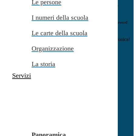
Le persone
E-mail
Verrà inviato un messaggio
all'indirizzo indicato con le istruzioni necessarie.
I numeri della scuola
Non hai una e-mail associata al nome utente? Effettua il reset della password
tramite la
Login Spaggiari
Le carte della scuola
E-mail inviata, si prega di controllare la casella di posta elettronica!
Organizzazione
Errore
Chiudi
La storia
Successo
Servizi
Chiudi
Informazione
Chiudi
Attendere...
Attendere il completamento dell'operazione...
Panoramica