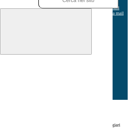
Tel:
0773 648187
Email:
ltic80500x@istruzione.it
Link per inviare una mail
PEC:
ltic80500x@pec.istruzione.it
Link per inviare una mail
C.F.: 80005990595
C.M.: LTIC80500X
Sezione Link Utili
Cookie policy
Note legali
Informativa Privacy
Ufficio Relazioni con il Pubblico
Dichiarazione di accessibilità
Obiettivi di accessibilità
Whistleblowing
Gestione consensi cookie
Pagina visualizzata
487
volte
Sezione Copyright
Copyright 2026 | Engineered and powered by Gruppo Spaggiari