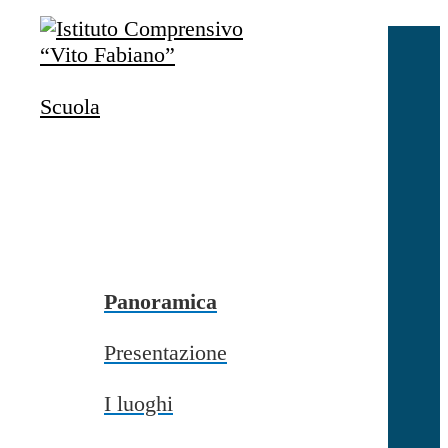
Salta al contenuto
Accedi
Accedi
Scuola
button close
×
Nome Utente
Password
Password dimenticata?
-
Entra con SPID
Entra con CIE
Panoramica
Seleziona utente
Presentazione
button close
×
I luoghi
Recupero password
button close
×