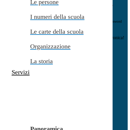
Le persone
E-mail
Verrà inviato un messaggio
all'indirizzo indicato con le istruzioni necessarie.
I numeri della scuola
Non hai una e-mail associata al nome utente? Effettua il reset della password
tramite la
Login Spaggiari
Le carte della scuola
E-mail inviata, si prega di controllare la casella di posta elettronica!
Organizzazione
Errore
Chiudi
La storia
Successo
Servizi
Chiudi
Informazione
Chiudi
Attendere...
Attendere il completamento dell'operazione...
Panoramica