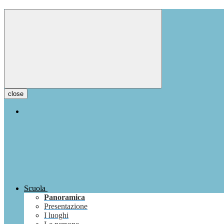
close
Scuola
Panoramica
Presentazione
I luoghi