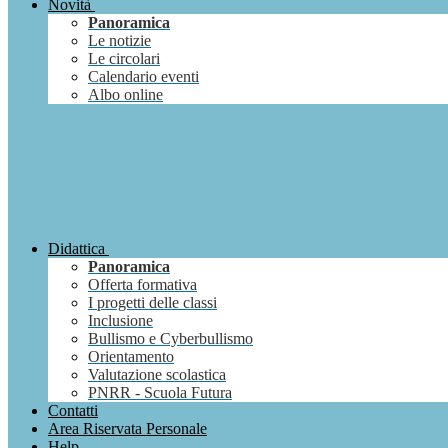
Novità
Panoramica
Le notizie
Le circolari
Calendario eventi
Albo online
Didattica
Panoramica
Offerta formativa
I progetti delle classi
Inclusione
Bullismo e Cyberbullismo
Orientamento
Valutazione scolastica
PNRR - Scuola Futura
Contatti
Area Riservata Personale
Help