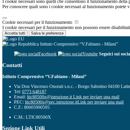
I cookie necessari sono quelli che consentono il funzionamento della pi
Per conoscere quali sono i cookie necessari al funzionamento potete v
Cookie necessari per il funzionamento
I cookie necessari per il funzionamento non possono essere disabilitati.
Accetta tutti
Salva le preferenze
Istituto Comprensivo “V.Fabiano - Milani”
Facebook
Youtube
Seguici sui socia
Contatti
Istituto Comprensivo “V.Fabiano - Milani”
Via Don Vincenzo Onorati s.n.c. - Borgo Sabotino 04100 Lati
Tel:
0773 648187
Email:
ltic80500x@istruzione.it
Link per inviare una mail
PEC:
ltic80500x@pec.istruzione.it
Link per inviare una mail
C.F.: 80005990595
C.M.: LTIC80500X
Sezione Link Utili