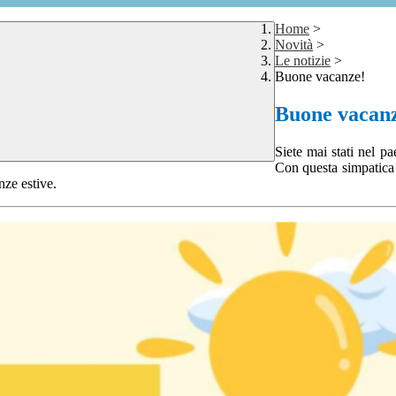
Home
>
Novità
>
Le notizie
>
Buone vacanze!
Buone vacan
Siete mai stati nel p
Con questa simpatica 
nze estive.