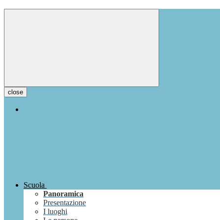
close
Scuola
Panoramica
Presentazione
I luoghi