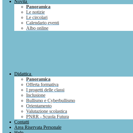
Novità
Panoramica
Le notizie
Le circolari
Calendario eventi
Albo online
Didattica
Panoramica
Offerta formativa
I progetti delle classi
Inclusione
Bullismo e Cyberbullismo
Orientamento
Valutazione scolastica
PNRR - Scuola Futura
Contatti
Area Riservata Personale
Help