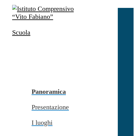
Salta al contenuto
Accedi
Accedi
Scuola
button close
×
Nome Utente
Password
Password dimenticata?
-
Entra con SPID
Entra con CIE
Panoramica
Seleziona utente
Presentazione
button close
×
I luoghi
Recupero password
button close
×