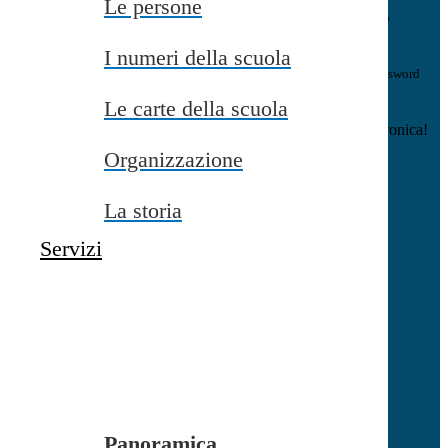
Le persone
E-mail
Verrà inviato un messaggio
all'indirizzo indicato con le istruzioni necessarie.
I numeri della scuola
Non hai una e-mail associata al nome utente? Effettua il reset della password
tramite la
Login Spaggiari
Le carte della scuola
E-mail inviata, si prega di controllare la casella di posta elettronica!
Organizzazione
Errore
Chiudi
La storia
Successo
Servizi
Chiudi
Informazione
Chiudi
Attendere...
Attendere il completamento dell'operazione...
Panoramica