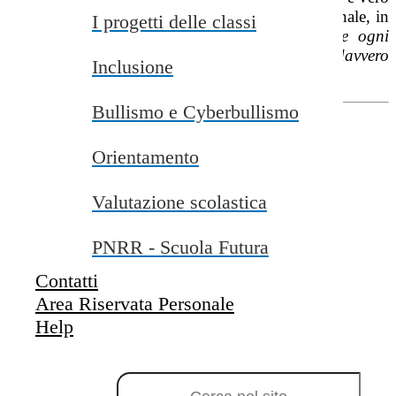
che ogni favola porta con sé un insegnamento finale, in
I progetti delle classi
quest’occasione, la morale è che “
A Carnevale ogni
bambino, con il suo costume, diventa davvero
Inclusione
speciale.”
Bullismo e Cyberbullismo
GUARDA IL VIDEO
Orientamento
Valutazione scolastica
PNRR - Scuola Futura
Contatti
Area Riservata Personale
Help
Campo di ricerca per le pagine del sito