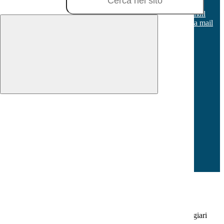
Tel:
0773 648187
Email:
ltic80500x@istruzione.it
Link per inviare una mail
PEC:
ltic80500x@pec.istruzione.it
Link per inviare una mail
C.F.: 80005990595
C.M.: LTIC80500X
Sezione Link Utili
Cookie policy
Note legali
Informativa Privacy
Ufficio Relazioni con il Pubblico
Dichiarazione di accessibilità
Obiettivi di accessibilità
Whistleblowing
Gestione consensi cookie
Pagina visualizzata
627
volte
Sezione Copyright
Copyright 2026 | Engineered and powered by Gruppo Spaggiari