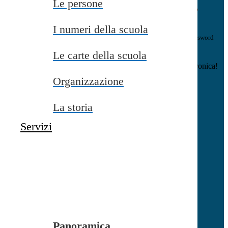
Le persone
E-mail
Verrà inviato un messaggio
all'indirizzo indicato con le istruzioni necessarie.
I numeri della scuola
Non hai una e-mail associata al nome utente? Effettua il reset della password
tramite la
Login Spaggiari
Le carte della scuola
E-mail inviata, si prega di controllare la casella di posta elettronica!
Organizzazione
Errore
Chiudi
La storia
Successo
Servizi
Chiudi
Informazione
Chiudi
Attendere...
Attendere il completamento dell'operazione...
Panoramica