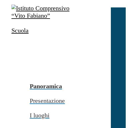
Salta al contenuto
Accedi
Accedi
Scuola
button close
×
Nome Utente
Password
Password dimenticata?
-
Entra con SPID
Entra con CIE
Panoramica
Seleziona utente
Presentazione
button close
×
I luoghi
Recupero password
button close
×