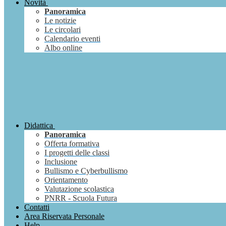
Novità
Panoramica
Le notizie
Le circolari
Calendario eventi
Albo online
Didattica
Panoramica
Offerta formativa
I progetti delle classi
Inclusione
Bullismo e Cyberbullismo
Orientamento
Valutazione scolastica
PNRR - Scuola Futura
Contatti
Area Riservata Personale
Help