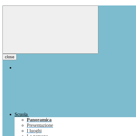
close
Scuola
Panoramica
Presentazione
I luoghi