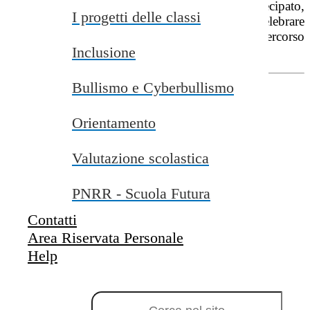
coinvolgono tutte le classi che hanno partecipato,
I progetti delle classi
genitori, insegnanti e tutor. A tal fine, e per celebrare
appieno l’importanza dello sport all’interno del percorso
Inclusione
realizzato,
date uno sguardo
all’
INVITO!
Bullismo e Cyberbullismo
Orientamento
Valutazione scolastica
PNRR - Scuola Futura
Contatti
Area Riservata Personale
Help
Campo di ricerca per le pagine del sito