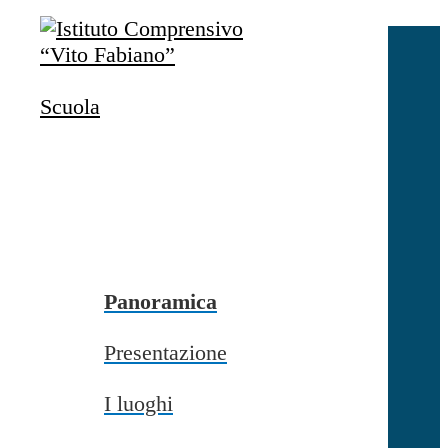
Salta al contenuto
Accedi
Accedi
Scuola
button close
×
Nome Utente
Password
Password dimenticata?
-
Entra con SPID
Entra con CIE
Panoramica
Seleziona utente
Presentazione
button close
×
I luoghi
Recupero password
button close
×