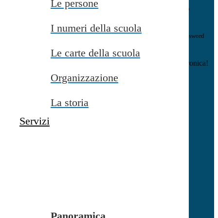
Le persone
E-mail
Verrà inviato un messaggio
all'indirizzo indicato con le istruzioni necessarie.
I numeri della scuola
Non hai una e-mail associata al nome utente? Effettua il reset della password
tramite la
Login Spaggiari
Le carte della scuola
E-mail inviata, si prega di controllare la casella di posta elettronica!
Organizzazione
Errore
Chiudi
La storia
Successo
Servizi
Chiudi
Informazione
Chiudi
Attendere...
Attendere il completamento dell'operazione...
Panoramica