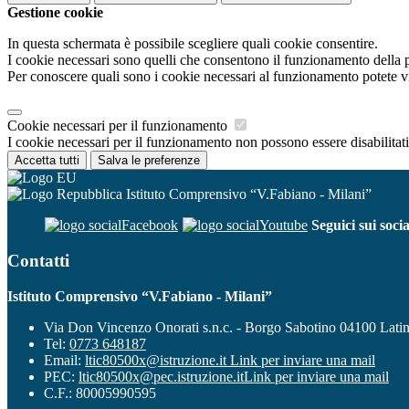
Gestione cookie
In questa schermata è possibile scegliere quali cookie consentire.
I cookie necessari sono quelli che consentono il funzionamento della pi
Per conoscere quali sono i cookie necessari al funzionamento potete v
Cookie necessari per il funzionamento
I cookie necessari per il funzionamento non possono essere disabilitati.
Accetta tutti
Salva le preferenze
Istituto Comprensivo “V.Fabiano - Milani”
Facebook
Youtube
Seguici sui socia
Contatti
Istituto Comprensivo “V.Fabiano - Milani”
Via Don Vincenzo Onorati s.n.c. - Borgo Sabotino 04100 Lati
Tel:
0773 648187
Email:
ltic80500x@istruzione.it
Link per inviare una mail
PEC:
ltic80500x@pec.istruzione.it
Link per inviare una mail
C.F.: 80005990595