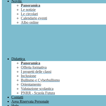
Novità
Panoramica
Le notizie
Le circolari
Calendario eventi
Albo online
Didattica
Panoramica
Offerta formativa
I progetti delle classi
Inclusione
Bullismo e Cyberbullismo
Orientamento
Valutazione scolastica
PNRR - Scuola Futura
Contatti
Area Riservata Personale
Help