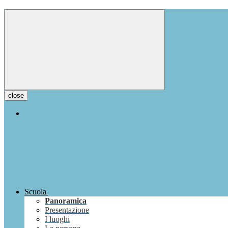
close
Scuola
Panoramica
Presentazione
I luoghi