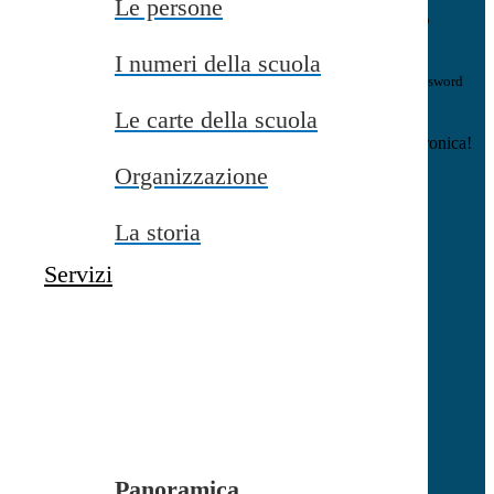
Le persone
E-mail
Verrà inviato un messaggio
all'indirizzo indicato con le istruzioni necessarie.
I numeri della scuola
Non hai una e-mail associata al nome utente? Effettua il reset della password
tramite la
Login Spaggiari
Le carte della scuola
E-mail inviata, si prega di controllare la casella di posta elettronica!
Organizzazione
Errore
Chiudi
La storia
Successo
Servizi
Chiudi
Informazione
Chiudi
Attendere...
Attendere il completamento dell'operazione...
Panoramica