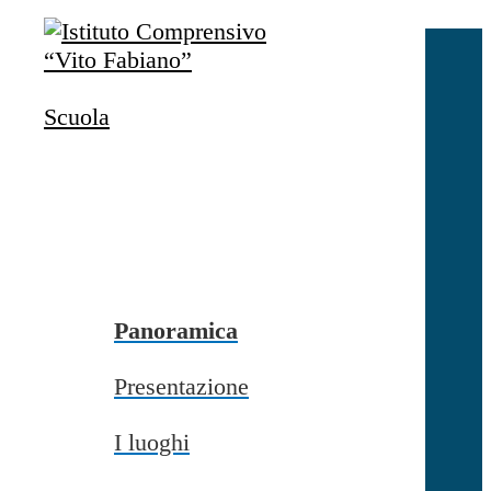
Salta al contenuto
Accedi
Accedi
Scuola
button close
×
Nome Utente
Password
Password dimenticata?
-
Entra con SPID
Entra con CIE
Panoramica
Seleziona utente
Presentazione
button close
×
I luoghi
Recupero password
button close
×