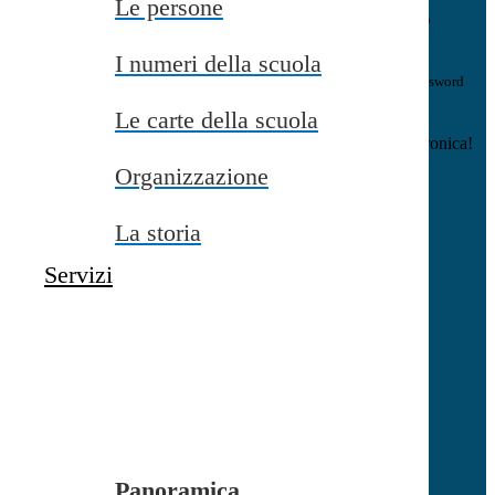
Le persone
E-mail
Verrà inviato un messaggio
all'indirizzo indicato con le istruzioni necessarie.
I numeri della scuola
Non hai una e-mail associata al nome utente? Effettua il reset della password
tramite la
Login Spaggiari
Le carte della scuola
E-mail inviata, si prega di controllare la casella di posta elettronica!
Organizzazione
Errore
Chiudi
La storia
Successo
Servizi
Chiudi
Informazione
Chiudi
Attendere...
Attendere il completamento dell'operazione...
Panoramica