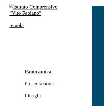
Salta al contenuto
Accedi
Accedi
Scuola
button close
×
Nome Utente
Password
Password dimenticata?
-
Entra con SPID
Entra con CIE
Panoramica
Seleziona utente
Presentazione
button close
×
I luoghi
Recupero password
button close
×