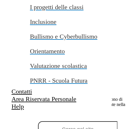
I progetti delle classi
Inclusione
Bullismo e Cyberbullismo
Orientamento
Valutazione scolastica
PNRR - Scuola Futura
Notizie
Tag pagina:
Infanzia
Primaria
Secondaria
Contatti
Area Riservata Personale
Questo sito o gli strumenti terzi da questo utilizzati si avvalgono di
cookie necessari al funzionamento ed utili alle finalità illustrate nella
Help
COOKIE POLICY
.
Campo di ricerca per le pagine del sito
Personalizza
Rifiuta tutti
i cookies
Accetta tutti
i cookies
Gestione cookie