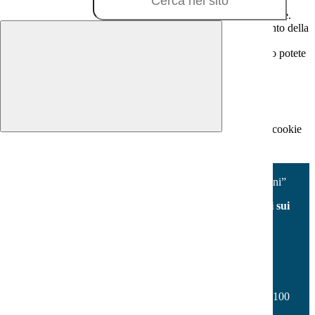
In questa schermata è possibile scegliere quali cookie consentire.
I cookie necessari sono quelli che consentono il funzionamento della
piattaforma e non è possibile disabilitarli.
Per conoscere quali sono i cookie necessari al funzionamento potete
visionare la
COOKIE POLICY
.
Cookie necessari per il funzionamento
I cookie necessari per il funzionamento non possono essere
disabilitati. È possibile consultare l'elenco nella pagina della cookie
policy.
Accetta tutti
Salva le preferenze
Istituto Comprensivo “V.Fabiano - Milani”
Facebook
Youtube
Seguici sui
social
Contatti
Istituto Comprensivo “V.Fabiano - Milani”
Via Don Vincenzo Onorati s.n.c. - Borgo Sabotino 04100
Latina