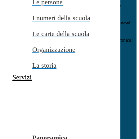
Le persone
E-mail
Verrà inviato un messaggio
all'indirizzo indicato con le istruzioni necessarie.
I numeri della scuola
Non hai una e-mail associata al nome utente? Effettua il reset della password
tramite la
Login Spaggiari
Le carte della scuola
E-mail inviata, si prega di controllare la casella di posta elettronica!
Organizzazione
Errore
Chiudi
La storia
Successo
Servizi
Chiudi
Informazione
Chiudi
Attendere...
Attendere il completamento dell'operazione...
Panoramica