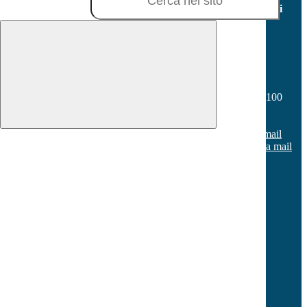
Facebook
Youtube
Seguici sui
social
Contatti
Istituto Comprensivo “V.Fabiano - Milani”
Via Don Vincenzo Onorati s.n.c. - Borgo Sabotino 04100
Latina
Tel:
0773 648187
Email:
ltic80500x@istruzione.it
Link per inviare una mail
PEC:
ltic80500x@pec.istruzione.it
Link per inviare una mail
C.F.: 80005990595
C.M.: LTIC80500X
Sezione Link Utili
Cookie policy
Note legali
Informativa Privacy
Ufficio Relazioni con il Pubblico
Dichiarazione di accessibilità
Obiettivi di accessibilità