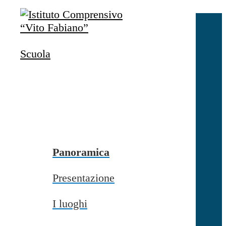
Salta al contenuto
Accedi
Accedi
Scuola
button close
×
Nome Utente
Password
Password dimenticata?
-
Entra con SPID
Entra con CIE
Panoramica
Seleziona utente
Presentazione
button close
×
I luoghi
Recupero password
button close
×