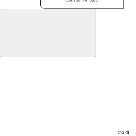
Notizie
Questo sito o gli strumenti terzi da questo utilizzati si avvalgono di