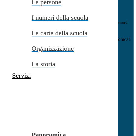
Le persone
E-mail
Verrà inviato un messaggio
all'indirizzo indicato con le istruzioni necessarie.
I numeri della scuola
Non hai una e-mail associata al nome utente? Effettua il reset della password
tramite la
Login Spaggiari
Le carte della scuola
E-mail inviata, si prega di controllare la casella di posta elettronica!
Organizzazione
Errore
Chiudi
La storia
Successo
Servizi
Chiudi
Informazione
Chiudi
Attendere...
Attendere il completamento dell'operazione...
Panoramica