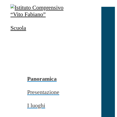
Salta al contenuto
Accedi
Accedi
Scuola
button close
×
Nome Utente
Password
Password dimenticata?
-
Entra con SPID
Entra con CIE
Panoramica
Seleziona utente
Presentazione
button close
×
I luoghi
Recupero password
button close
×