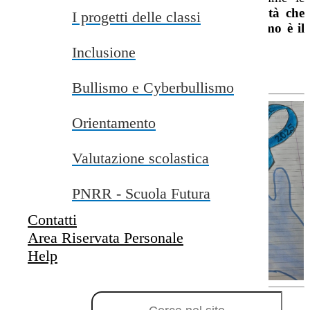
persone autistiche e le loro famiglie
. La tonalità che
I progetti delle classi
rappresenta la Giornata Mondiale dell’Autismo è il
colore blu autismo
.
Inclusione
GUARDA VIDEO
Bullismo e Cyberbullismo
Orientamento
Valutazione scolastica
PNRR - Scuola Futura
Contatti
Area Riservata Personale
Help
Campo di ricerca per le pagine del sito