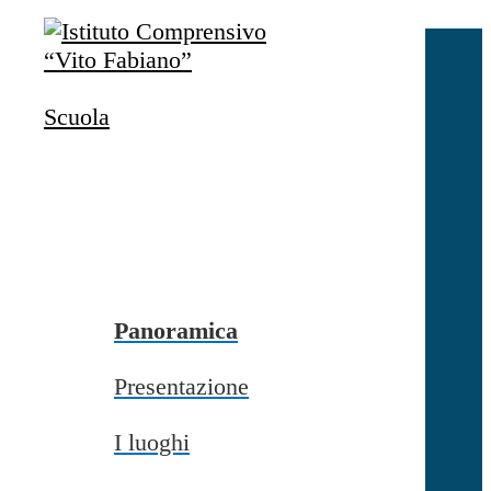
Salta al contenuto
Accedi
Accedi
Scuola
button close
×
Nome Utente
Password
Password dimenticata?
-
Entra con SPID
Entra con CIE
Panoramica
Seleziona utente
Presentazione
button close
×
I luoghi
Recupero password
button close
×