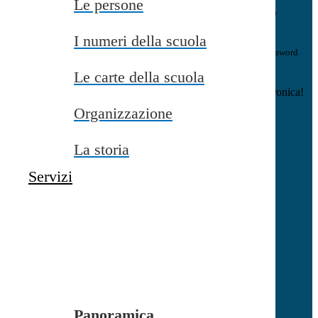
Le persone
E-mail
Verrà inviato un messaggio
all'indirizzo indicato con le istruzioni necessarie.
I numeri della scuola
Non hai una e-mail associata al nome utente? Effettua il reset della password
tramite la
Login Spaggiari
Le carte della scuola
E-mail inviata, si prega di controllare la casella di posta elettronica!
Organizzazione
Errore
Chiudi
La storia
Successo
Servizi
Chiudi
Informazione
Chiudi
Attendere...
Attendere il completamento dell'operazione...
Panoramica