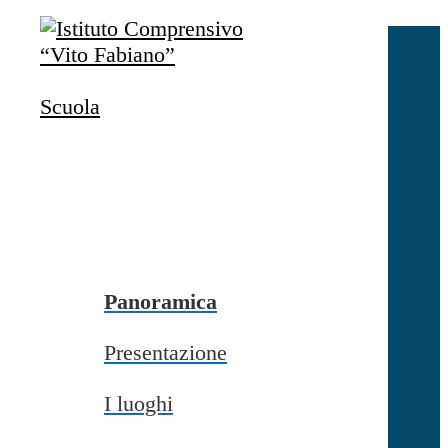
Salta al contenuto
Accedi
Accedi
Scuola
button close
×
Nome Utente
Password
Password dimenticata?
-
Entra con SPID
Entra con CIE
Panoramica
Seleziona utente
Presentazione
button close
×
I luoghi
Recupero password
button close
×