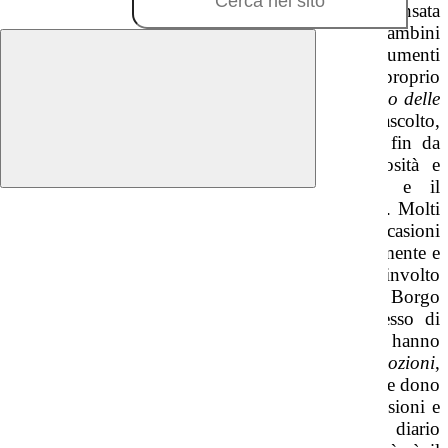
momenti di condivisione. Ogni proposta è stata pensata
come un piccolo seme capace di favorire nei bambini
una maggiore comprensione
di sé
e
di
offrire
strumenti
semplici ma
significativi
per
affrontare
il
proprio
cammino
evolutivo.
Nel corso degli anni il
Diario delle
Emozioni
è diventato uno spazio speciale di ascolto,
riflessione
e crescita. I bambini hanno accolto fin da
subito questo percorso con entusiasmo, curiosità e
partecipazione, mantenendo vivo l’interesse e il
coinvolgimento fino agli ultimi giorni di scuola. Molti
momenti vissuti insieme sono diventati occasioni
preziose per conoscersi meglio, esprimersi liberamente e
costruire relazioni autentiche. Il progetto ha coinvolto
tutte le classi della scuola primaria del plesso Borgo
Bainsizza e le classi seconde e quinte del plesso di
Sabotino. Soltanto gli alunni delle classi quinte hanno
peró portato a casa il proprio
Diario delle Emozioni
,
come testimonianza del percorso compiuto e come dono
simbolico che custodisce ricordi, emozioni, riflessioni e
conquiste maturate nel corso degli anni. Questo diario