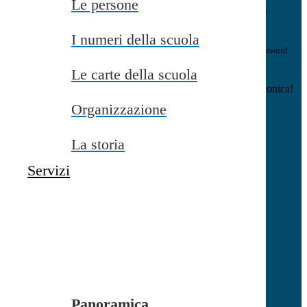
Le persone
E-mail
Verrà inviato un messaggio
all'indirizzo indicato con le istruzioni necessarie.
I numeri della scuola
Non hai una e-mail associata al nome utente? Effettua il reset della password
tramite la
Login Spaggiari
Le carte della scuola
E-mail inviata, si prega di controllare la casella di posta elettronica!
Organizzazione
Errore
Chiudi
La storia
Successo
Servizi
Chiudi
Informazione
Chiudi
Attendere...
Attendere il completamento dell'operazione...
Panoramica