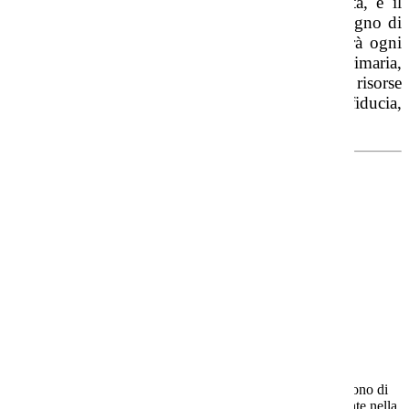
rappresenta molto più di una raccolta di attività, è il
racconto di un viaggio interiore, un piccolo scrigno di
esperienze, pensieri e scoperte che accompagnerà ogni
bambino anche oltre i confini della scuola primaria,
ricordandogli che dentro di sé possiede già le risorse
necessarie per affrontare il futuro con fiducia,
consapevolezza e meraviglia.
Notizie
Tag pagina:
Primaria
Questo sito o gli strumenti terzi da questo utilizzati si avvalgono di
cookie necessari al funzionamento ed utili alle finalità illustrate nella