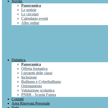
Novità
Panoramica
Le notizie
Le circolari
Calendario eventi
Albo online
Didattica
Panoramica
Offerta formativa
I progetti delle classi
Inclusione
Bullismo e Cyberbullismo
Orientamento
Valutazione scolastica
PNRR - Scuola Futura
Contatti
Area Riservata Personale
Help