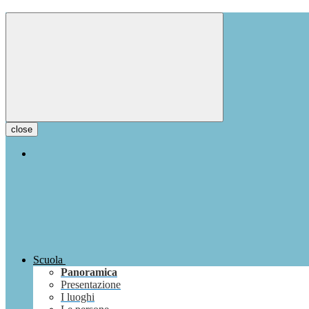
close
Scuola
Panoramica
Presentazione
I luoghi