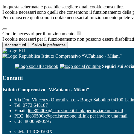
In questa schermata è possibile scegliere quali cookie consentire.
I cookie necessari sono quelli che consentono il funzionamento della pi
Per conoscere quali sono i cookie necessari al funzionamento potete v
Cookie necessari per il funzionamento
I cookie necessari per il funzionamento non possono essere disabilitati.
Accetta tutti
Salva le preferenze
Istituto Comprensivo “V.Fabiano - Milani”
Facebook
Youtube
Seguici sui socia
Contatti
Istituto Comprensivo “V.Fabiano - Milani”
Via Don Vincenzo Onorati s.n.c. - Borgo Sabotino 04100 Lati
Tel:
0773 648187
Email:
ltic80500x@istruzione.it
Link per inviare una mail
PEC:
ltic80500x@pec.istruzione.it
Link per inviare una mail
C.F.: 80005990595
C.M.: LTIC80500X