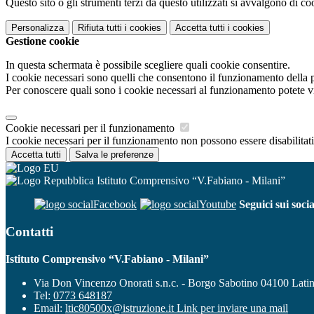
Questo sito o gli strumenti terzi da questo utilizzati si avvalgono di coo
Personalizza
Rifiuta tutti
i cookies
Accetta tutti
i cookies
Gestione cookie
In questa schermata è possibile scegliere quali cookie consentire.
I cookie necessari sono quelli che consentono il funzionamento della pi
Per conoscere quali sono i cookie necessari al funzionamento potete v
Cookie necessari per il funzionamento
I cookie necessari per il funzionamento non possono essere disabilitati.
Accetta tutti
Salva le preferenze
Istituto Comprensivo “V.Fabiano - Milani”
Facebook
Youtube
Seguici sui socia
Contatti
Istituto Comprensivo “V.Fabiano - Milani”
Via Don Vincenzo Onorati s.n.c. - Borgo Sabotino 04100 Lati
Tel:
0773 648187
Email:
ltic80500x@istruzione.it
Link per inviare una mail