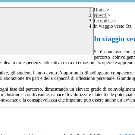
Home
>
Novità
>
Le notizie
>
In viaggio verso Oz
In viaggio ve
Si è concluso con g
percorso coinvolgent
 Cilea in un’esperienza educativa ricca di emozioni, scoperte e apprendim
creative, gli studenti hanno avuto l’opportunità di sviluppare competenze 
a collaborazione tra pari e della capacità di riflessione personale. Grand
 ogni fase del percorso, dimostrando un elevato grado di coinvolgimento
nclusione e condivisione, capace di valorizzare i talenti e le potenzialit
e conoscenze e la consapevolezza che imparare può essere anche un’avven