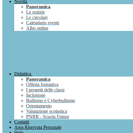
Novità
Panoramica
Le notizie
Le circolari
Calendario eventi
Albo online
Didattica
Panoramica
Offerta formativa
I progetti delle classi
Inclusione
Bullismo e Cyberbullismo
Orientamento
Valutazione scolastica
PNRR - Scuola Futura
Contatti
Area Riservata Personale
Help