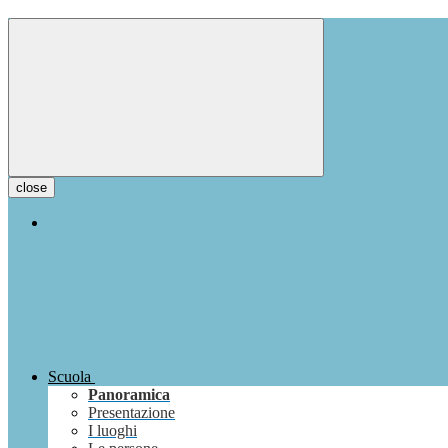
close
Scuola
Panoramica
Presentazione
I luoghi