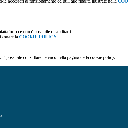
kie necessari al funzionamento ed utili alle finalità illustrate nella
COO
attaforma e non è possibile disabilitarli.
isionare la
COOKIE POLICY
.
 È possibile consultare l'elenco nella pagina della cookie policy.
l
na