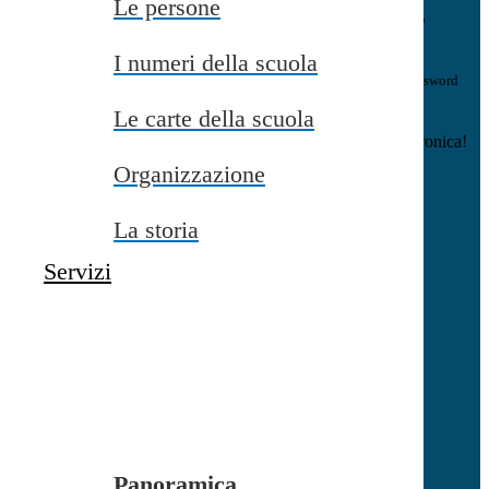
Le persone
E-mail
Verrà inviato un messaggio
all'indirizzo indicato con le istruzioni necessarie.
I numeri della scuola
Non hai una e-mail associata al nome utente? Effettua il reset della password
tramite la
Login Spaggiari
Le carte della scuola
E-mail inviata, si prega di controllare la casella di posta elettronica!
Organizzazione
Errore
Chiudi
La storia
Successo
Servizi
Chiudi
Informazione
Chiudi
Attendere...
Attendere il completamento dell'operazione...
Panoramica