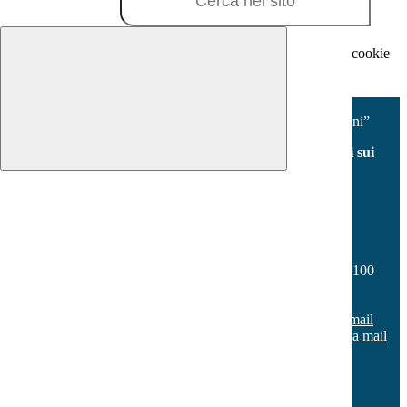
Cookie necessari per il funzionamento
I cookie necessari per il funzionamento non possono essere
disabilitati. È possibile consultare l'elenco nella pagina della cookie
policy.
Accetta tutti
Salva le preferenze
Istituto Comprensivo “V.Fabiano - Milani”
Facebook
Youtube
Seguici sui
social
Contatti
Istituto Comprensivo “V.Fabiano - Milani”
Via Don Vincenzo Onorati s.n.c. - Borgo Sabotino 04100
Latina
Tel:
0773 648187
Email:
ltic80500x@istruzione.it
Link per inviare una mail
PEC:
ltic80500x@pec.istruzione.it
Link per inviare una mail
C.F.: 80005990595
C.M.: LTIC80500X