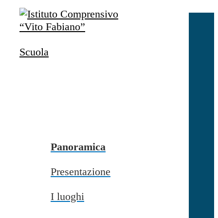
Salta al contenuto
Accedi
Accedi
Scuola
button close
×
Nome Utente
Password
Password dimenticata?
-
Entra con SPID
Entra con CIE
Panoramica
Seleziona utente
Presentazione
button close
×
I luoghi
Recupero password
button close
×