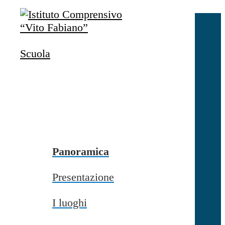
Salta al contenuto
Accedi
Accedi
Scuola
button close
×
Nome Utente
Password
Password dimenticata?
-
Entra con SPID
Entra con CIE
Panoramica
Seleziona utente
Presentazione
button close
×
I luoghi
Recupero password
button close
×