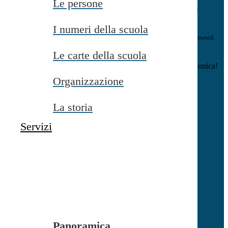
Le persone
E-mail
Verrà inviato un messaggio
all'indirizzo indicato con le istruzioni necessarie.
I numeri della scuola
Non hai una e-mail associata al nome utente? Effettua il reset della password
tramite la
Login Spaggiari
Le carte della scuola
E-mail inviata, si prega di controllare la casella di posta elettronica!
Organizzazione
Errore
Chiudi
La storia
Successo
Servizi
Chiudi
Informazione
Chiudi
Attendere...
Attendere il completamento dell'operazione...
Panoramica