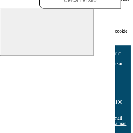
visionare la
COOKIE POLICY
.
Cookie necessari per il funzionamento
I cookie necessari per il funzionamento non possono essere
disabilitati. È possibile consultare l'elenco nella pagina della cookie
policy.
Accetta tutti
Salva le preferenze
Istituto Comprensivo “V.Fabiano - Milani”
Facebook
Youtube
Seguici sui
social
Contatti
Istituto Comprensivo “V.Fabiano - Milani”
Via Don Vincenzo Onorati s.n.c. - Borgo Sabotino 04100
Latina
Tel:
0773 648187
Email:
ltic80500x@istruzione.it
Link per inviare una mail
PEC:
ltic80500x@pec.istruzione.it
Link per inviare una mail
C.F.: 80005990595