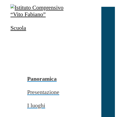
Salta al contenuto
Accedi
Accedi
Scuola
button close
×
Nome Utente
Password
Password dimenticata?
-
Entra con SPID
Entra con CIE
Panoramica
Seleziona utente
Presentazione
button close
×
I luoghi
Recupero password
button close
×