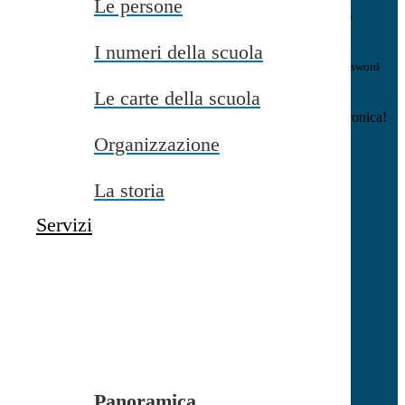
Le persone
E-mail
Verrà inviato un messaggio
all'indirizzo indicato con le istruzioni necessarie.
I numeri della scuola
Non hai una e-mail associata al nome utente? Effettua il reset della password
tramite la
Login Spaggiari
Le carte della scuola
E-mail inviata, si prega di controllare la casella di posta elettronica!
Organizzazione
Errore
Chiudi
La storia
Successo
Servizi
Chiudi
Informazione
Chiudi
Attendere...
Attendere il completamento dell'operazione...
Panoramica