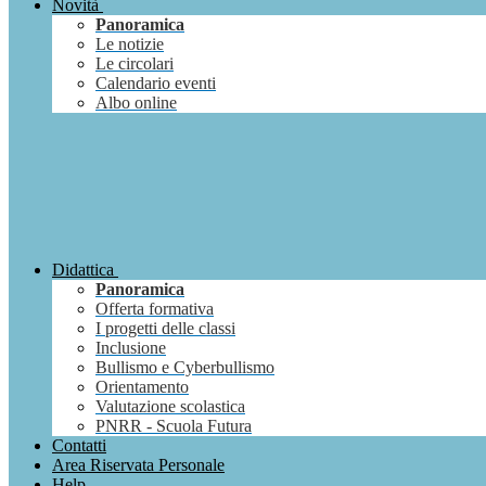
Novità
Panoramica
Le notizie
Le circolari
Calendario eventi
Albo online
Didattica
Panoramica
Offerta formativa
I progetti delle classi
Inclusione
Bullismo e Cyberbullismo
Orientamento
Valutazione scolastica
PNRR - Scuola Futura
Contatti
Area Riservata Personale
Help