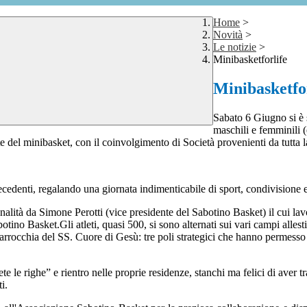
Home
>
Novità
>
Le notizie
>
Minibasketforlife
Minibasketfo
Sabato 6 Giugno si è s
maschili e femminili (e
te del minibasket, con il coinvolgimento di Società provenienti da tutta l
ecedenti, regalando una giornata indimenticabile di sport, condivisione
ità da Simone Perotti (vice presidente del Sabotino Basket) il cui lavoro
botino Basket.Gli atleti, quasi 500, si sono alternati sui vari campi alles
arrocchia del SS. Cuore di Gesù: tre poli strategici che hanno permesso di
iete le righe” e rientro nelle proprie residenze, stanchi ma felici di ave
i.