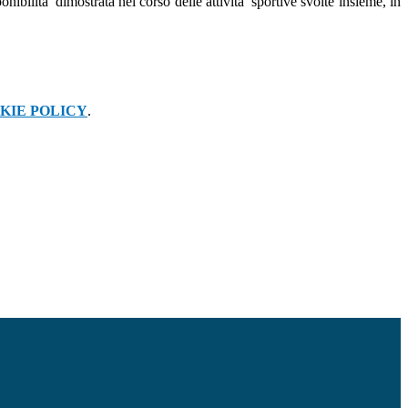
bilita' dimostrata nel corso delle attivita' sportive svolte insieme, in
KIE POLICY
.