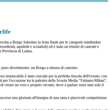
rlife
volta a Borgo Sabotino la festa finale per le categorie minibasket
sordienti, aquilotti e scoiattoli) ed è stato un trionfo di canestri e
a Provincia di Latina.
 e puro divertimento: un Borgo a misura di canestro.
 instancabile è stato cruciale per la perfetta riuscita dell'evento, con
titi per l'occasione tra la palestra della Scuola Media “Fabiano-Milani”,
 creare un vero e proprio circuito, dove a parlare sono stati solo il
r trascorso una giornata all'insegna di una sana e piacevole competizione