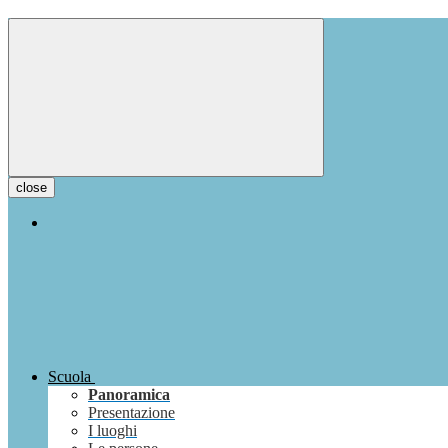
close
Scuola
Panoramica
Presentazione
I luoghi