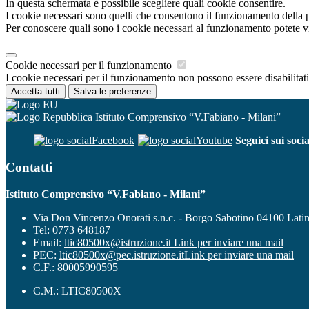
In questa schermata è possibile scegliere quali cookie consentire.
I cookie necessari sono quelli che consentono il funzionamento della pi
Per conoscere quali sono i cookie necessari al funzionamento potete v
Cookie necessari per il funzionamento
I cookie necessari per il funzionamento non possono essere disabilitati.
Accetta tutti
Salva le preferenze
Istituto Comprensivo “V.Fabiano - Milani”
Facebook
Youtube
Seguici sui socia
Contatti
Istituto Comprensivo “V.Fabiano - Milani”
Via Don Vincenzo Onorati s.n.c. - Borgo Sabotino 04100 Lati
Tel:
0773 648187
Email:
ltic80500x@istruzione.it
Link per inviare una mail
PEC:
ltic80500x@pec.istruzione.it
Link per inviare una mail
C.F.: 80005990595
C.M.: LTIC80500X