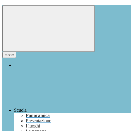
close
Scuola
Panoramica
Presentazione
I luoghi