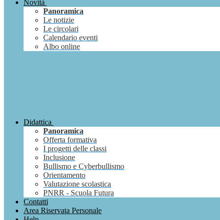
Novità
Panoramica
Le notizie
Le circolari
Calendario eventi
Albo online
Didattica
Panoramica
Offerta formativa
I progetti delle classi
Inclusione
Bullismo e Cyberbullismo
Orientamento
Valutazione scolastica
PNRR - Scuola Futura
Contatti
Area Riservata Personale
Help