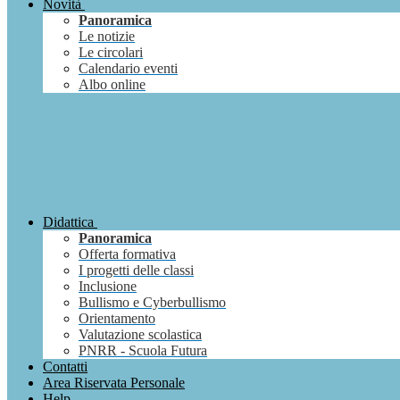
Novità
Panoramica
Le notizie
Le circolari
Calendario eventi
Albo online
Didattica
Panoramica
Offerta formativa
I progetti delle classi
Inclusione
Bullismo e Cyberbullismo
Orientamento
Valutazione scolastica
PNRR - Scuola Futura
Contatti
Area Riservata Personale
Help