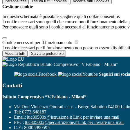
Personalizza
Rifiuta tutti
i cookies
Accetta tutti
i cookies
Gestione cookie
In questa schermata è possibile scegliere quali cookie consentire.
I cookie necessari sono quelli che consentono il funzionamento della pi
Per conoscere quali sono i cookie necessari al funzionamento potete v
Cookie necessari per il funzionamento
I cookie necessari per il funzionamento non possono essere disabilitati.
Accetta tutti
Salva le preferenze
Istituto Comprensivo “V.Fabiano - Milani”
Facebook
Youtube
Seguici sui socia
Contatti
Istituto Comprensivo “V.Fabiano - Milani”
Via Don Vincenzo Onorati s.n.c. - Borgo Sabotino 04100 Lati
Tel:
0773 648187
Email:
ltic80500x@istruzione.it
Link per inviare una mail
PEC:
ltic80500x@pec.istruzione.it
Link per inviare una mail
C.F.: 80005990595