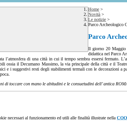
Home
>
Novità
>
Le notizie
>
Parco Archeologico Os
Parco Archeol
Il giorno 20 Maggio 
didattica nel Parco Ar
rata l’atmosfera di una città in cui il tempo sembra essersi fermato. L
li ossia il Decumano Massimo, la via principale della città e il Teat
osaici e i suggestivi resti degli stabilimenti termali con le decoraz
epoca.
ni di toccare con mano le abitudini e le consuetudini dell’ antica ROM
kie necessari al funzionamento ed utili alle finalità illustrate nella
COO