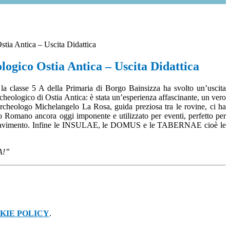
tia Antica – Uscita Didattica
ogico Ostia Antica – Uscita Didattica
la classe 5 A della Primaria di Borgo Bainsizza ha svolto un’uscita
cheologico di Ostia Antica: è stata un’esperienza affascinante, un vero
’archeologo Michelangelo La Rosa, guida preziosa tra le rovine, ci ha
ro Romano ancora oggi imponente e utilizzato per eventi, perfetto per
ioni a pavimento. Infine le INSULAE, le DOMUS e le TABERNAE cioè le
A!”
KIE POLICY
.