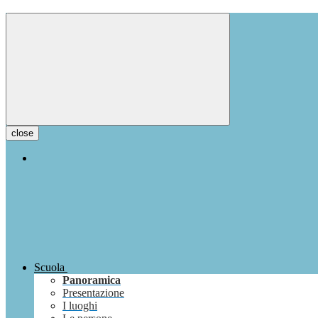
close
Scuola
Panoramica
Presentazione
I luoghi