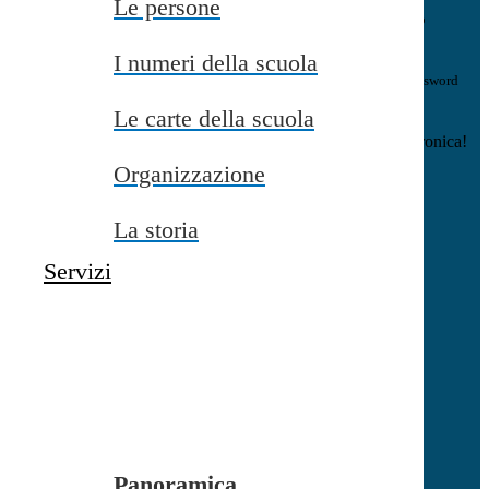
Le persone
E-mail
Verrà inviato un messaggio
all'indirizzo indicato con le istruzioni necessarie.
I numeri della scuola
Non hai una e-mail associata al nome utente? Effettua il reset della password
tramite la
Login Spaggiari
Le carte della scuola
E-mail inviata, si prega di controllare la casella di posta elettronica!
Organizzazione
Errore
Chiudi
La storia
Successo
Servizi
Chiudi
Informazione
Chiudi
Attendere...
Attendere il completamento dell'operazione...
Panoramica