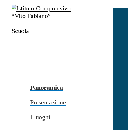
Salta al contenuto
Accedi
Accedi
Scuola
button close
×
Nome Utente
Password
Password dimenticata?
-
Entra con SPID
Entra con CIE
Panoramica
Seleziona utente
Presentazione
button close
×
I luoghi
Recupero password
button close
×