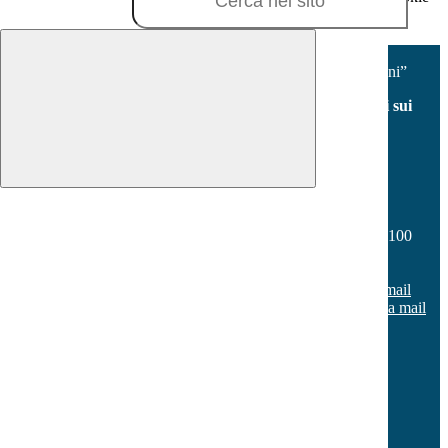
policy.
Accetta tutti
Salva le preferenze
Istituto Comprensivo “V.Fabiano - Milani”
Facebook
Youtube
Seguici sui
social
Contatti
Istituto Comprensivo “V.Fabiano - Milani”
Via Don Vincenzo Onorati s.n.c. - Borgo Sabotino 04100
Latina
Tel:
0773 648187
Email:
ltic80500x@istruzione.it
Link per inviare una mail
PEC:
ltic80500x@pec.istruzione.it
Link per inviare una mail
C.F.: 80005990595
C.M.: LTIC80500X
Sezione Link Utili
Cookie policy