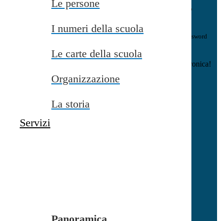
Le persone
E-mail
Verrà inviato un messaggio
all'indirizzo indicato con le istruzioni necessarie.
I numeri della scuola
Non hai una e-mail associata al nome utente? Effettua il reset della password
tramite la
Login Spaggiari
Le carte della scuola
E-mail inviata, si prega di controllare la casella di posta elettronica!
Organizzazione
Errore
Chiudi
La storia
Successo
Servizi
Chiudi
Informazione
Chiudi
Attendere...
Attendere il completamento dell'operazione...
Panoramica