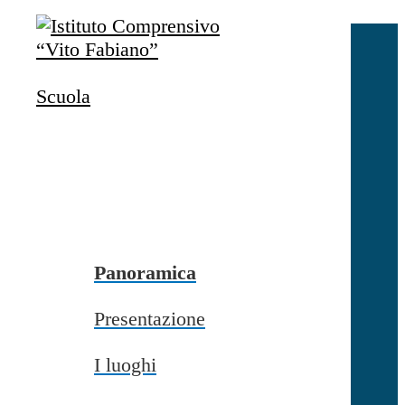
Salta al contenuto
Accedi
Accedi
Scuola
button close
×
Nome Utente
Password
Password dimenticata?
-
Entra con SPID
Entra con CIE
Panoramica
Seleziona utente
Presentazione
button close
×
I luoghi
Recupero password
button close
×