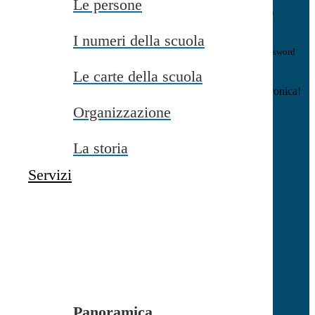
Le persone
E-mail
Verrà inviato un messaggio
all'indirizzo indicato con le istruzioni necessarie.
I numeri della scuola
Non hai una e-mail associata al nome utente? Effettua il reset della password
tramite la
Login Spaggiari
Le carte della scuola
E-mail inviata, si prega di controllare la casella di posta elettronica!
Organizzazione
Errore
Chiudi
La storia
Successo
Servizi
Chiudi
Informazione
Chiudi
Attendere...
Attendere il completamento dell'operazione...
Panoramica