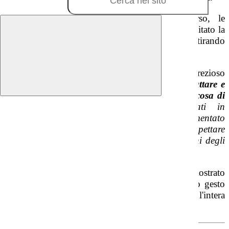
A coronamento di questo bellissimo percorso, le
insegnanti e una delegazione di alunni hanno visitato la
mostra allestita presso la sede di
Semi di Pace
, ritirando
l’attestato di partecipazione.
Questo progetto ha lasciato un insegnamento prezioso
nel cuore dei più piccoli:
nulla è davvero da buttare e
anche ciò che è rotto può trasformarsi in qualcosa di
bellissimo
.
Trasformando calzini dimenticati in
creazioni fantastiche, hanno sperimentato
l'ecosolidarietà: un modo concreto per rispettare
l'ambiente e, al contempo, prendersi cura
gli uni degli
altri
.
Un viaggio tra ecologia e creatività che ci ha dimostrato
come, quando si agisce con gioia, ogni piccolo gesto
diventa un filo invisibile capace di unire l'intera
comunità.