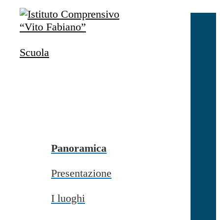
Salta al contenuto
Accedi
Accedi
Scuola
button close
×
Nome Utente
Password
Password dimenticata?
-
Entra con SPID
Entra con CIE
Panoramica
Seleziona utente
Presentazione
button close
×
I luoghi
Recupero password
button close
×