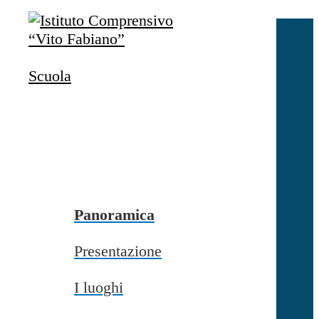
Salta al contenuto
Accedi
Accedi
Scuola
button close
×
Nome Utente
Password
Password dimenticata?
-
Entra con SPID
Entra con CIE
Panoramica
Seleziona utente
Presentazione
button close
×
I luoghi
Recupero password
button close
×