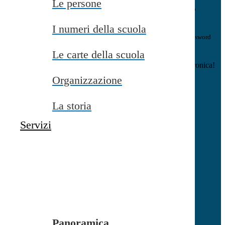
Le persone
E-mail
Verrà inviato un messaggio
all'indirizzo indicato con le istruzioni necessarie.
I numeri della scuola
Non hai una e-mail associata al nome utente? Effettua il reset della password
tramite la
Login Spaggiari
Le carte della scuola
E-mail inviata, si prega di controllare la casella di posta elettronica!
Organizzazione
Errore
Chiudi
La storia
Successo
Servizi
Chiudi
Informazione
Chiudi
Attendere...
Attendere il completamento dell'operazione...
Panoramica