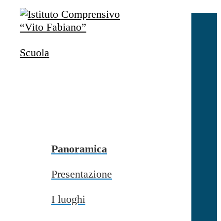
Salta al contenuto
Accedi
Accedi
Scuola
button close
×
Nome Utente
Password
Password dimenticata?
-
Entra con SPID
Entra con CIE
Panoramica
Seleziona utente
Presentazione
button close
×
I luoghi
Recupero password
button close
×