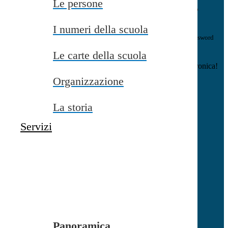
Le persone
E-mail
Verrà inviato un messaggio
all'indirizzo indicato con le istruzioni necessarie.
I numeri della scuola
Non hai una e-mail associata al nome utente? Effettua il reset della password
tramite la
Login Spaggiari
Le carte della scuola
E-mail inviata, si prega di controllare la casella di posta elettronica!
Organizzazione
Errore
Chiudi
La storia
Successo
Servizi
Chiudi
Informazione
Chiudi
Attendere...
Attendere il completamento dell'operazione...
Panoramica