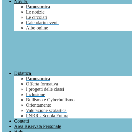
Novità
Panoramica
Le notizie
Le circolari
Calendario eventi
Albo online
Didattica
Panoramica
Offerta formativa
I progetti delle classi
Inclusione
Bullismo e Cyberbullismo
Orientamento
Valutazione scolastica
PNRR - Scuola Futura
Contatti
Area Riservata Personale
Help