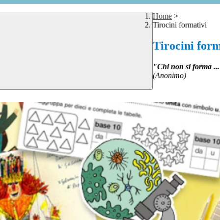
Home
>
Tirocini formativi
Tirocini form
"Chi non si forma ...
(Anonimo)