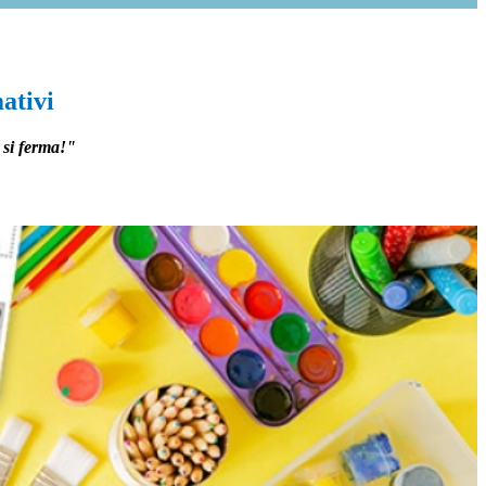
ativi
 si ferma!"