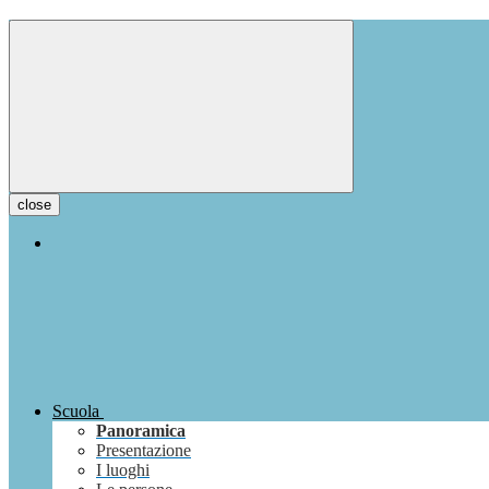
close
Scuola
Panoramica
Presentazione
I luoghi