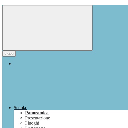
close
Scuola
Panoramica
Presentazione
I luoghi