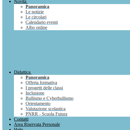
Novità
Panoramica
Le notizie
Le circolari
Calendario eventi
Albo online
Didattica
Panoramica
Offerta formativa
I progetti delle classi
Inclusione
Bullismo e Cyberbullismo
Orientamento
Valutazione scolastica
PNRR - Scuola Futura
Contatti
Area Riservata Personale
Help