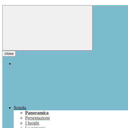
close
Scuola
Panoramica
Presentazione
I luoghi