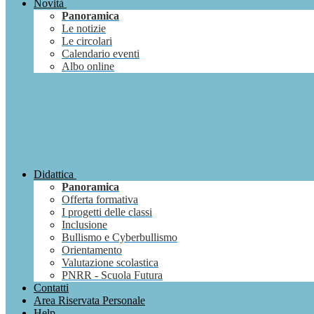
Novità
Panoramica
Le notizie
Le circolari
Calendario eventi
Albo online
Didattica
Panoramica
Offerta formativa
I progetti delle classi
Inclusione
Bullismo e Cyberbullismo
Orientamento
Valutazione scolastica
PNRR - Scuola Futura
Contatti
Area Riservata Personale
Help