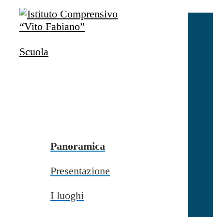
Salta al contenuto
Accedi
Accedi
Scuola
button close
×
Nome Utente
Password
Password dimenticata?
-
Entra con SPID
Entra con CIE
Panoramica
Seleziona utente
Presentazione
button close
×
I luoghi
Recupero password
button close
×