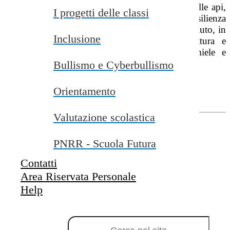
Roberto, nonno di un alunno, il microbioma delle api,
I progetti delle classi
come, influisce sulla salute degli alveari e sulla resilienza
degli ecosistemi. La classe 2B, invece, ha conosciuto, in
Inclusione
una lezione interattiva e partecipata, la struttura e
l’organizzazione della società delle api da miele e
allora…
Bullismo e Cyberbullismo
…DIFENDIAMO LE SENTINELLE
Orientamento
DELL’ECOSISTEMA!
Valutazione scolastica
PNRR - Scuola Futura
Contatti
Area Riservata Personale
Help
Campo di ricerca per le pagine del sito