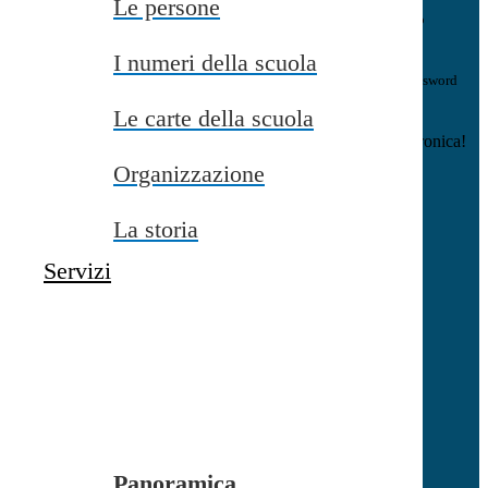
Le persone
E-mail
Verrà inviato un messaggio
all'indirizzo indicato con le istruzioni necessarie.
I numeri della scuola
Non hai una e-mail associata al nome utente? Effettua il reset della password
tramite la
Login Spaggiari
Le carte della scuola
E-mail inviata, si prega di controllare la casella di posta elettronica!
Organizzazione
Errore
Chiudi
La storia
Successo
Servizi
Chiudi
Informazione
Chiudi
Attendere...
Attendere il completamento dell'operazione...
Panoramica